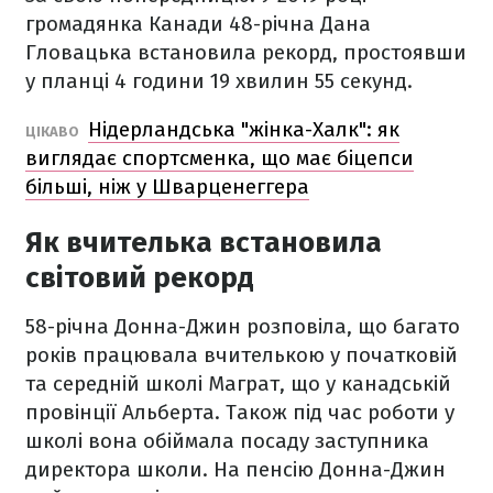
громадянка Канади 48-річна Дана
Гловацька встановила рекорд, простоявши
у планці 4 години 19 хвилин 55 секунд.
Нідерландська "жінка-Халк": як
ЦІКАВО
виглядає спортсменка, що має біцепси
більші, ніж у Шварценеггера
Як вчителька встановила
світовий рекорд
58-річна Донна-Джин розповіла, що багато
років працювала вчителькою у початковій
та середній школі Маграт, що у канадській
провінції Альберта. Також під час роботи у
школі вона обіймала посаду заступника
директора школи. На пенсію Донна-Джин