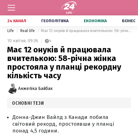
24 КАНАЛ
ГЕОПОЛІТИКА
ЕКОНОМІКА
БІЗНЕС
Life
Real life
Має 12 онуків й працювала вчителькою: 58-річна жінка простояла у планці рекордну кількість часу
10 квітня,
09:36
4
Має 12 онуків й працювала
вчителькою: 58-річна жінка
простояла у планці рекордну
кількість часу
Анжеліка Байбак
ОСНОВНІ ТЕЗИ
Донна-Джин Вайлд з Канади побила
світовий рекорд, простоявши у планці
понад 4,5 години.