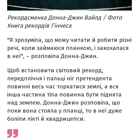
Рекордсменка Донна-Джин Вайлд / Фото
Книга рекордів Гіннеса
"Я зрозуміла, що можу читати й робити різні
речі, коли займаюся планкою, і закохалася
в неї", – розповіла Донна-Джин.
Щоб встановити світовий рекорд,
передпліччя і пальці ніг претендента
повинні весь час торкатися землі, а вся
інша частина тіла повинна бути піднята
над землею. Донна-Джин розповіла, що
поки вона стояла у планці, то в неї дуже
боліли лікті й квадрицепси.