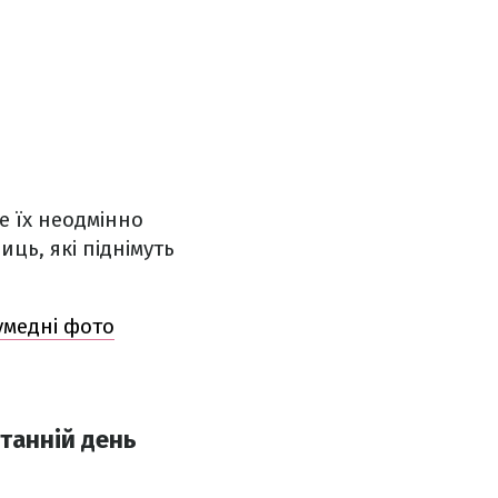
ле їх неодмінно
ць, які піднімуть
умедні фото
танній день