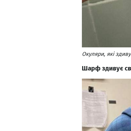
Окуляри, які здив
Шарф здивує сво