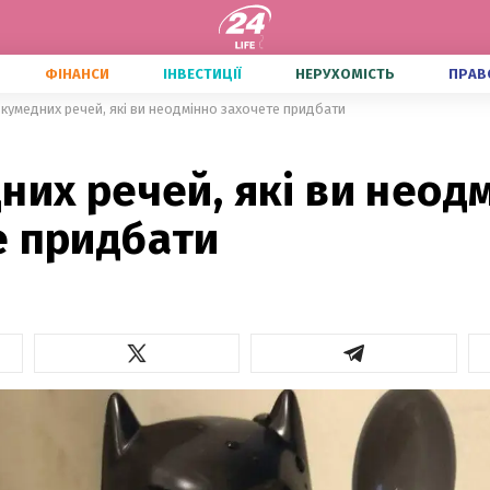
ФІНАНСИ
ІНВЕСТИЦІЇ
НЕРУХОМІСТЬ
ПРАВ
 кумедних речей, які ви неодмінно захочете придбати
них речей, які ви неод
е придбати