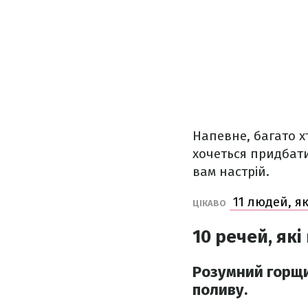
Напевне, багато хт
хочеться придбати
вам настрій.
11 людей, як
ЦІКАВО
10 речей, як
Розумний горщик
поливу.