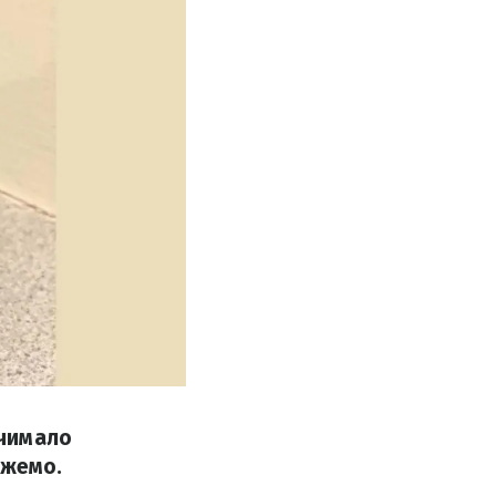
 чимало
ожемо.