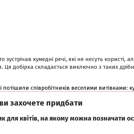
о зустрічав кумедні речі, які не несуть користі, а
. Ця добірка складається виключно з таких дрібни
і потішили співробітників веселими витівками: к
і ви захочете придбати
 для квітів, на якому можна позначати ос