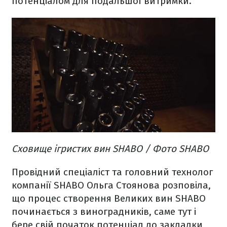
потенціалом для подальшої витримки.
Сховище ігристих вин SHABO / Фото SHABO
Провідний спеціаліст та головний технолог
компанії SHABO Ольга Стоянова розповіла,
що процес створення Великих вин SHABO
починається з виноградників, саме тут і
бере свій початок потенціал до закладки