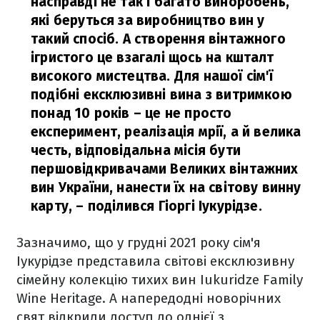
насправді не так і багато виноробень,
які беруться за виробництво вин у
такий спосіб. А створення вінтажного
ігристого це взагалі щось на кшталт
високого мистецтва. Для нашої сім'ї
подібні ексклюзивні вина з витримкою
понад 10 років – це не просто
експеримент, реалізація мрії, а й велика
честь, відповідальна місія бути
першовідкривачами Великих вінтажних
вин України, нанести їх на світову винну
карту, – поділився Гіоргі Іукурідзе.
Зазначимо, що у грудні 2021 року сім'я
Іукурідзе представила світові ексклюзивну
сімейну колекцію тихих вин Iukuridze Family
Wine Heritage. А напередодні новорічних
свят відкрили доступ до однієї з