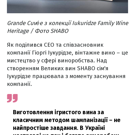
Grande Cuvée з колекції Iukuridze Family Wine
Heritage / Фото SHABO
Як поділився СЕО та співзасновник
компанії Гіоргі Іукурідзе, вінтажне вино – це
мистецтво у сфері виноробства. Над
створенням Великих вин SHABO сім'я
Іукурідзе працювала з моменту заснування
компанії.
Виготовлення ігристого вина за
класичним методом шампанізації – не
найпростіше завдання. В Україні