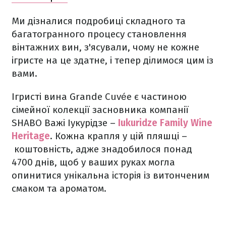
Ми дізналися подробиці складного та
багатогранного процесу становлення
вінтажних вин, з'ясували, чому не кожне
ігристе на це здатне, і тепер ділимося цим із
вами.
Ігристі вина Grande Cuvée є частиною
сімейної колекції засновника компанії
SHABO Важі Іукурідзе –
Iukuridze Family Wine
Heritage
. Кожна крапля у цій пляшці –
коштовність, адже знадобилося понад
4700 днів, щоб у ваших руках могла
опинитися унікальна історія із витонченим
смаком та ароматом.