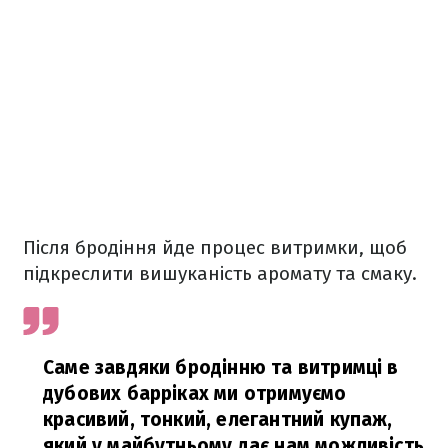
Після бродіння йде процес витримки, щоб
підкреслити вишуканість аромату та смаку.
Саме завдяки бродінню та витримці в
дубових барріках ми отримуємо
красивий, тонкий, елегантний купаж,
який у майбутньому дає нам можливість