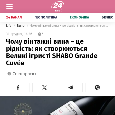
24 КАНАЛ
ГЕОПОЛІТИКА
ЕКОНОМІКА
БІЗНЕС
Life
Вино
Чому вінтажні вина – це рідкість: як створюються Великі ігристі SHABO Grande Cuvée
31 грудня,
14:36
7
Чому вінтажні вина – це
рідкість: як створюються
Великі ігристі SHABO Grande
Cuvée
спецпроєкт