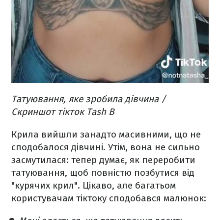
Татуювання, яке зробила дівчина /
Скриншот тікток Tash B
Крила вийшли занадто масивними, що не
сподобалося дівчині. Утім, вона не сильно
засмутилася: тепер думає, як переробити
татуювання, щоб повністю позбутися від
"курячих крил". Цікаво, але багатьом
користувачам тіктоку сподобався малюнок: