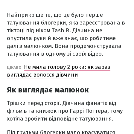
Найприкріше те, що це було перше
татуювання блогерки, яка зареєстрована в
тіктоці під ніком Tash B. Дівчина не
опустила руки й вже знає, що робитиме
далі з малюнком. Вона продемонструвала
татуювання в одному зі своїх відео.
Не мила голову 2 роки: як зараз
ЦІКАВО
виглядає волосся дівчини
Як виглядає малюнок
Трішки передісторії. Дівчина фанатіє від
фільмів та книжок про Гаррі Поттера, тому
хотіла зробити відповідне татуювання.
Під грудьми блогерки мало красуватися