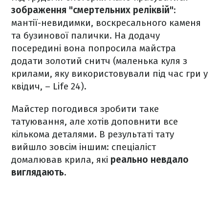
зображення "смертельних реліквій"
:
мантії-невидимки, воскресального каменя
та бузинової палички. На додачу
посередині вона попросила майстра
додати золотий снитч (маленька куля з
крилами, яку використовували під час гри у
квідич, – Life 24).
Майстер погодився зробити таке
татуювання, але хотів доповнити все
кількома деталями. В результаті тату
вийшло зовсім іншим: спеціаліст
домалював крила, які
реально невдало
виглядають.