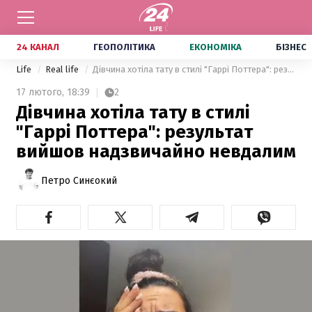
24 КАНАЛ
ГЕОПОЛІТИКА
ЕКОНОМІКА
БІЗНЕС
Life
Real life
Дівчина хотіла тату в стилі "Гаррі Поттера": результат вийшов надзвичайно невдалим
17 лютого,
18:39
2
Дівчина хотіла тату в стилі
"Гаррі Поттера": результат
вийшов надзвичайно невдалим
Петро Синєокий