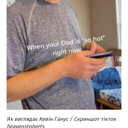
Як виглядає Кевін Ганус / Скриншот тікток
heavenstoberts