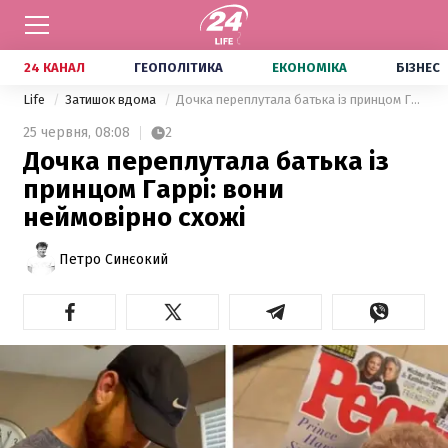
24 КАНАЛ
ГЕОПОЛІТИКА
ЕКОНОМІКА
БІЗНЕС
Life
Затишок вдома
Дочка переплутала батька із принцом Гаррі: вони неймовірно схожі
25 червня,
08:08
2
Дочка переплутала батька із
принцом Гаррі: вони
неймовірно схожі
Петро Синєокий