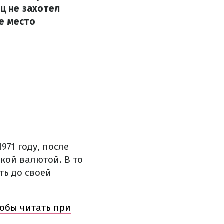
ец не захотел
е место
971 году, после
кой валютой. В то
ть до своей
тобы читать при