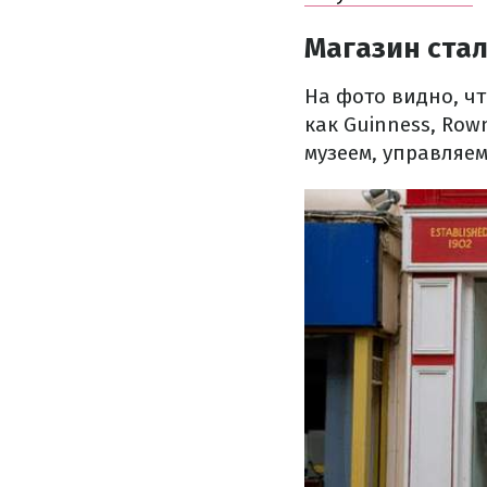
Магазин ста
На фото видно, ч
как Guinness, Row
музеем, управляе