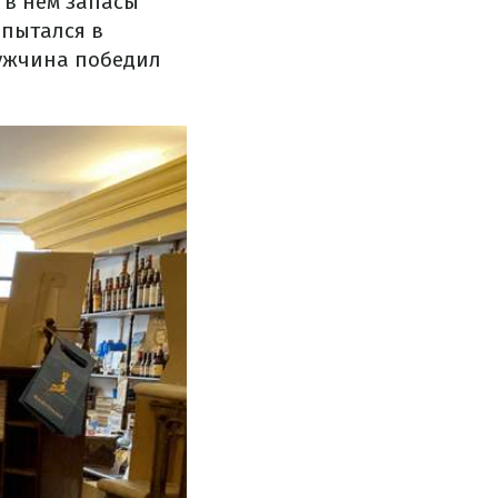
 в нем запасы
 пытался в
мужчина победил