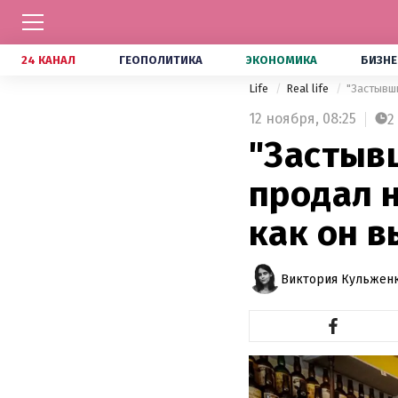
24 КАНАЛ
ГЕОПОЛИТИКА
ЭКОНОМИКА
БИЗНЕ
Life
Real life
"Застывши
12 ноября,
08:25
2
"Застыв
продал н
как он в
Виктория Кульжен