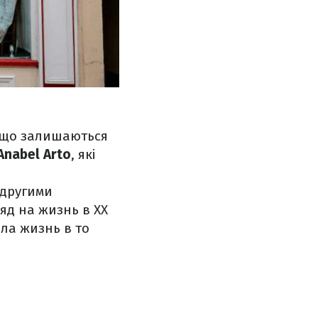
і, що залишаються
Anabel Arto
, які
 другими
яд на жизнь в XX
ыла жизнь в то