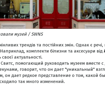
довали музей / SWNS
 мінливих трендів та постійних змін. Однак є реч
Наприклад, комплекти білизни та аксесуари від
 своєї актуальності.
 Свитс, помогающий руководить музеем вместе с
кунами, говорит, что он дает "уникальный" взгл
ам, он дает редкое представление о том, какой б
исходило так много изменений.