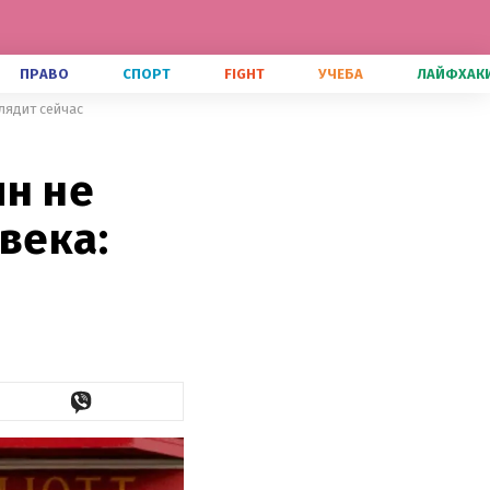
ПРАВО
СПОРТ
FIGHT
УЧЕБА
ЛАЙФХАК
глядит сейчас
ин не
века: