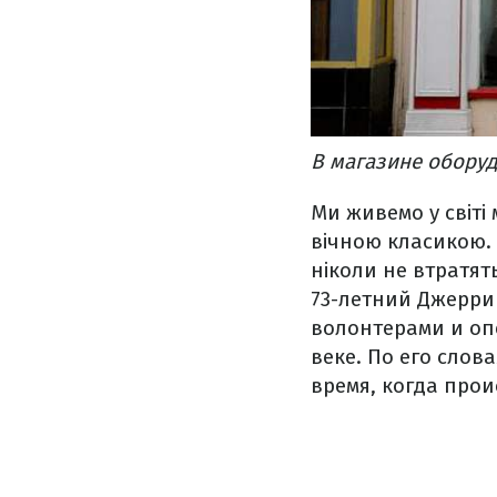
В магазине обору
Ми живемо у світі
вічною класикою. 
ніколи не втратять
73-летний Джерри
волонтерами и опе
веке. По его слов
время, когда про