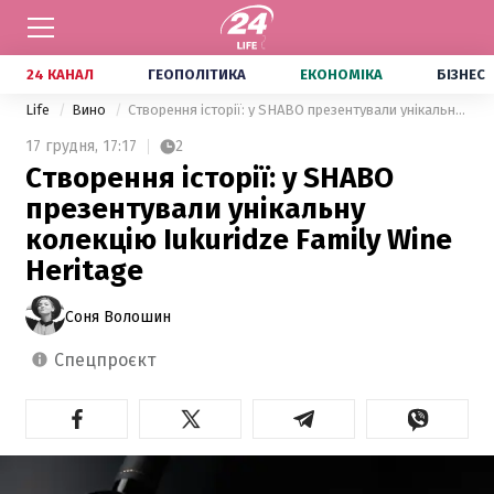
24 КАНАЛ
ГЕОПОЛІТИКА
ЕКОНОМІКА
БІЗНЕС
Life
Вино
Створення історії: у SHABO презентували унікальну колекцію Iukuridze Family Wine Heritage
17 грудня,
17:17
2
Створення історії: у SHABO
презентували унікальну
колекцію Iukuridze Family Wine
Heritage
Соня Волошин
спецпроєкт