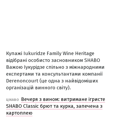
Купажі Iukuridze Family Wine Heritage
відібрані особисто засновником SHABO
Важою Іукурідзе спільно з міжнародними
експертами та консультантами компанії
Derenoncourt (це одна з найвідоміших
організацій винного світу).
Вечеря з вином: витримане ігристе
ЦІКАВО
SHABO Classic брют та курка, запечена з
картоплею