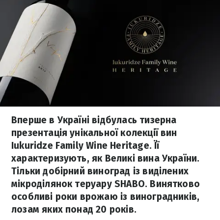
Вперше в Україні відбулась тизерна
презентація унікальної колекції вин
Iukuridze Family Wine Heritage. Її
характеризують, як Великі вина України.
Тільки добірний виноград із виділених
мікроділянок теруару SHABO. Винятково
особливі роки врожаю із виноградників,
лозам яких понад 20 років.