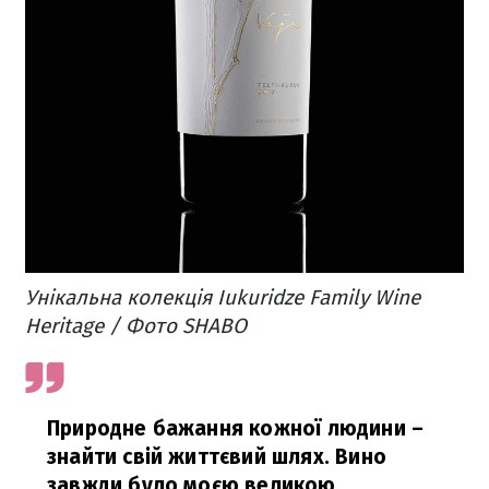
Унікальна колекція Iukuridze Family Wine
Heritage / Фото SHABO
Природне бажання кожної людини –
знайти свій життєвий шлях. Вино
завжди було моєю великою