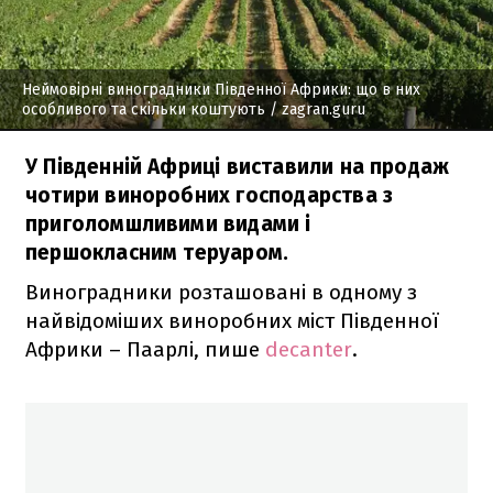
Неймовірні виноградники Південної Африки: що в них
особливого та скільки коштують
/ zagran.guru
У Південній Африці виставили на продаж
чотири виноробних господарства з
приголомшливими видами і
першокласним теруаром.
Виноградники розташовані в одному з
найвідоміших виноробних міст Південної
Африки – Паарлі, пише
decanter
.