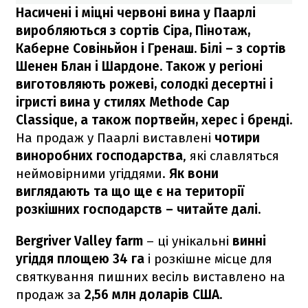
Насичені і міцні червоні вина у Паарлі
виробляються з сортів Сіра, Пінотаж,
Каберне Совіньйон і Гренаш. Білі – з сортів
Шенен Блан і Шардоне. Також у регіоні
виготовляють рожеві, солодкі десертні і
ігристі вина у стилях Methode Cap
Classique, а також портвейн, херес і бренді.
На продаж у Паарлі виставлені
чотири
виноробних господарства
, які славляться
неймовірними угіддями.
Як вони
виглядають та що ще є на території
розкішних господарств – читайте далі.
​Bergriver Valley farm
– ці унікальні
винні
угіддя площею 34 га
і розкішне місце для
святкування пишних весіль виставлено на
продаж за
2,56 млн доларів США.