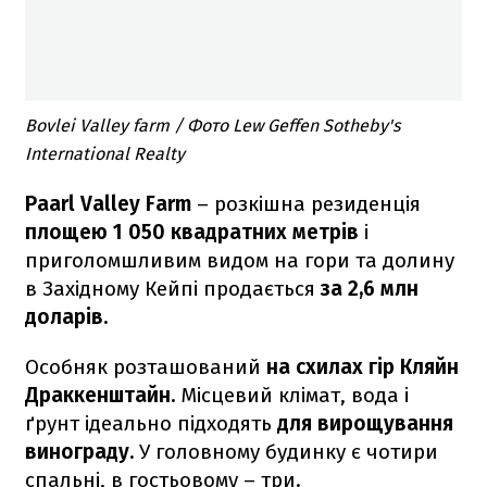
Bovlei Valley farm / Фото Lew Geffen Sotheby's
International Realty
Paarl Valley Farm
– розкішна резиденція
площею 1 050 квадратних метрів
і
приголомшливим видом на гори та долину
в Західному Кейпі продається
за 2,6 млн
доларів.
Особняк розташований
на схилах гір Кляйн
Драккенштайн.
Місцевий клімат, вода і
ґрунт ідеально підходять
для вирощування
винограду.
У головному будинку є чотири
спальні, в гостьовому – три.