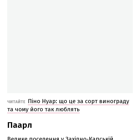
Піно Нуар: що це за сорт винограду
ЧИТАЙТЕ
та чому його так люблять
Паарл
Велике поселення у Західно-Капській