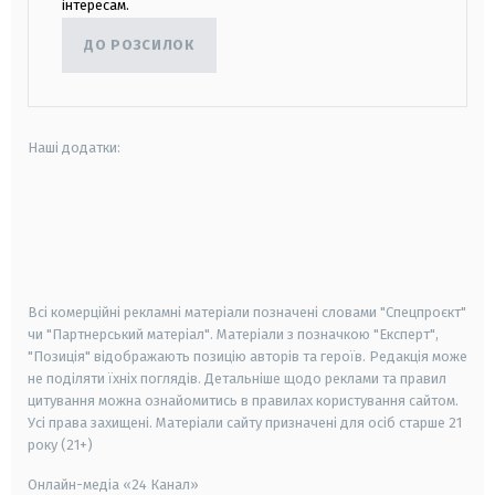
інтересам.
ДО РОЗСИЛОК
Наші додатки:
android
apple
smart tv
samsung smart tv
Всі комерційні рекламні матеріали позначені словами "Спецпроєкт"
чи "Партнерський матеріал". Матеріали з позначкою "Експерт",
"Позиція" відображають позицію авторів та героїв. Редакція може
не поділяти їхніх поглядів. Детальніше щодо реклами та правил
цитування можна ознайомитись в правилах користування сайтом.
Усі права захищені.
Матеріали сайту призначені для осіб старше
21
року (21+)
Онлайн-медіа «24 Канал»