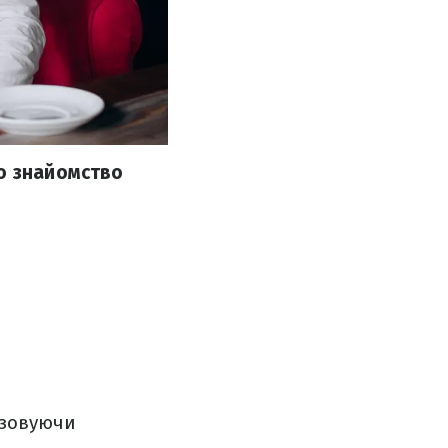
що знайомство
ізовуючи