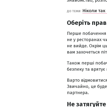
знайомство, розпо
Ніколи так
ДО ТЕМИ
Оберіть прав
Перше побачення 
не у ресторанах чи
не вийде. Окрім ц
вам захочеться пі
Також перші поба
безпеку та врятує
Варто відмовитися
Звичайно, це буде
партнера.
Не затягуйте