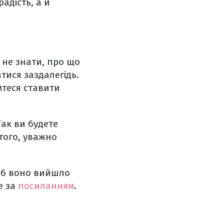
адість, а й
 не знати, про що
тися заздалегідь.
мтеся ставити
Так ви будете
того, уважно
щоб воно вийшло
е за
посиланням
.