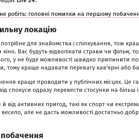
відає
Life 24
.
 не робіть: головні помилки на першому побаченн
ильну локацію
потрібне для знайомства і спілкування, тож кра
 кіно. Вас будуть відволікати страви чи фільм, т
ього, у не буде можливості швидко припинити п
ти, тому краще надавати перевагу кав'ярні або ба
чення краще проводити у публічних місцях. Це г
 від спокуси одразу перевести стосунки на більш 
 й від активних пригод, такі як спорт чи екстрем
 весело, але не дасть можливості достатньо добр
 побачення