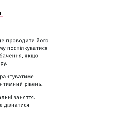
і
ще проводити його
ому поспілкуватися
обачення, якщо
ру.
арантуватиме
інтимний рівень.
альні заняття.
е дізнатися