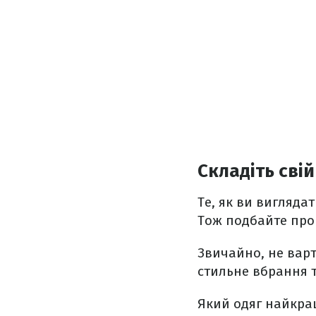
Складіть сві
Те, як ви вигляда
Тож подбайте про 
Звичайно, не варт
стильне вбрання т
Який одяг найкра