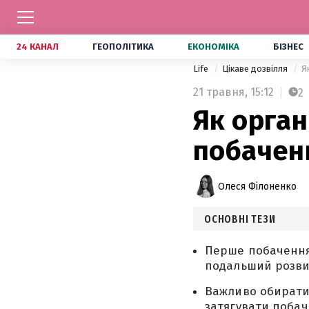
24 КАНАЛ
ГЕОПОЛІТИКА
ЕКОНОМІКА
БІЗНЕС
Life
Цікаве дозвілля
Я
21 травня,
15:12
2
Як орган
побаченн
Олеся Філоненко
ОСНОВНІ ТЕЗИ
Перше побачення 
подальший розви
Важливо обирати 
затягувати побач