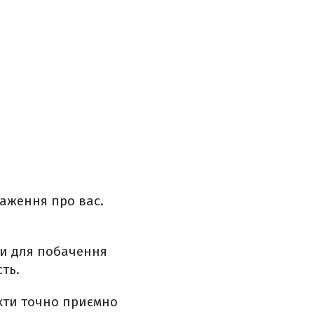
раження про вас.
ти для побачення
ть.
кти точно приємно