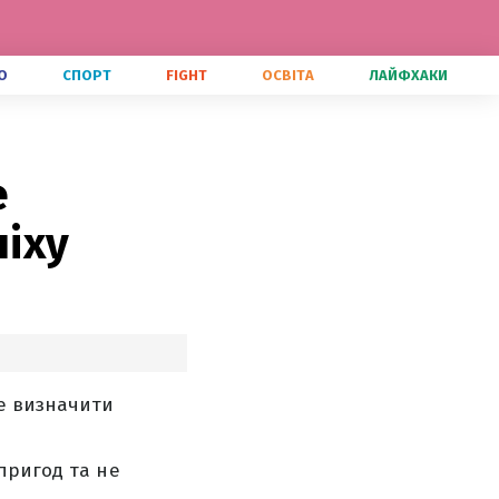
О
СПОРТ
FIGHT
ОСВІТА
ЛАЙФХАКИ
е
піху
же визначити
пригод та не