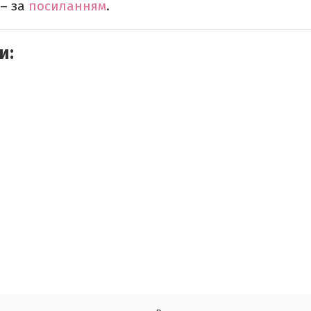
 – за
посиланням
.
и: