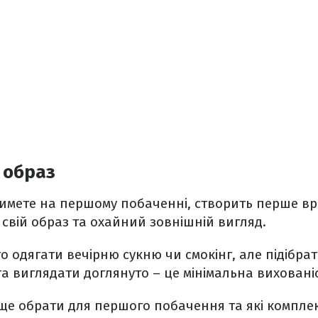
й образ
тимете на першому побаченні, створить перше в
свій образ та охайний зовнішній вигляд.
о одягати вечірню сукню чи смокінг, але підібра
а виглядати доглянуто – це мінімальна вихованіс
ще обрати для першого побачення та які компле