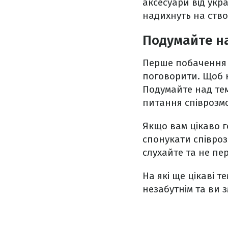
аксесуари від укр
надихнуть на ство
Подумайте н
Перше побачення –
поговорити. Щоб н
Подумайте над тем
питання співрозм
Якщо вам цікаво г
спонукати співроз
слухайте та не пе
На які ще цікаві
незабутнім та ви 