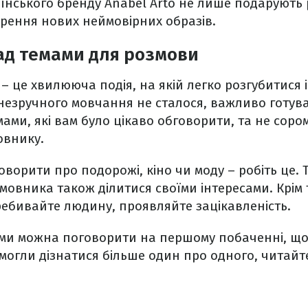
аїнського бренду Anabel Arto не лише подарують р
рення нових неймовірних образів.
ад темами для розмови
 це хвилююча подія, на якій легко розгубитися і
езручного мовчання не сталося, важливо готува
ами, які вам було цікаво обговорити, та не соро
овнику.
оворити про подорожі, кіно чи моду – робіть це. 
мовника також ділитися своїми інтересами. Крім 
ребивайте людину, проявляйте зацікавленість.
 теми можна поговорити на першому побаченні, 
змогли дізнатися більше один про одного, читайт