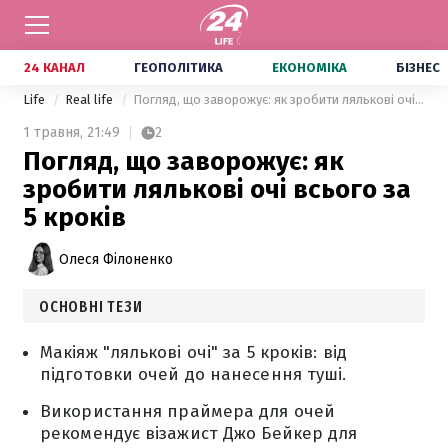
24 КАНАЛ
ГЕОПОЛІТИКА
ЕКОНОМІКА
БІЗНЕС
Life
Real life
Погляд, що заворожує: як зробити лялькові очі всього за 5 кроків
1 травня,
21:49
2
Погляд, що заворожує: як
зробити лялькові очі всього за
5 кроків
Олеся Філоненко
ОСНОВНІ ТЕЗИ
Макіяж "лялькові очі" за 5 кроків: від
підготовки очей до нанесення туші.
Використання праймера для очей
рекомендує візажист Джо Бейкер для