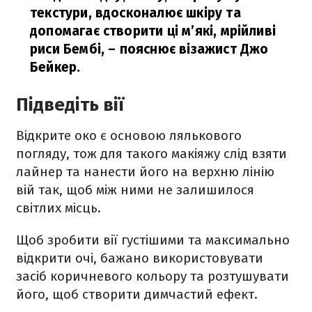
текстури, вдосконалює шкіру та
допомагає створити ці м’які, мрійливі
риси Бембі,
– пояснює візажист Джо
Бейкер.
Підведіть вії
Відкрите око є основою лялькового
погляду, тож для такого макіяжу слід взяти
лайнер та нанести його на верхню лінію
вій так, щоб між ними не залишилося
світлих місць.
Щоб зробити вії густішими та максимально
відкрити очі, бажано використовувати
засіб коричневого кольору та розтушувати
його, щоб створити димчастий ефект.