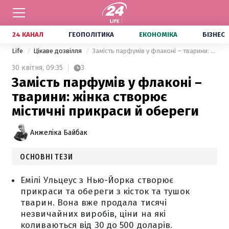
24 КАНАЛ
ГЕОПОЛІТИКА
ЕКОНОМІКА
БІЗНЕС
Life
Цікаве дозвілля
Замість парфумів у флаконі – тварини: жінка створює містичні прикраси й обереги
30 квітня,
09:35
3
Замість парфумів у флаконі –
тварини: жінка створює
містичні прикраси й обереги
Анжеліка Байбак
ОСНОВНІ ТЕЗИ
Емілі Ульцеус з Нью-Йорка створює
прикраси та обереги з кісток та тушок
тварин. Вона вже продала тисячі
незвичайних виробів, ціни на які
коливаються від 30 до 500 доларів.