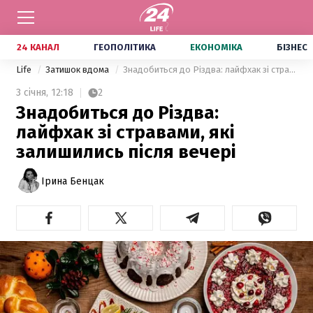
24 КАНАЛ
ГЕОПОЛІТИКА
ЕКОНОМІКА
БІЗНЕС
Life
Затишок вдома
Знадобиться до Різдва: лайфхак зі стравами, які залишились після вечері
3 січня,
12:18
2
Знадобиться до Різдва:
лайфхак зі стравами, які
залишились після вечері
Ірина Бенцак