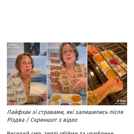
Лайфхак зі стравами, які залишились після
Різдва / Скриншот з відео
Веселий сміх, теплі обійми та улюблене