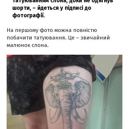
татуюванням слона, доки не одягнув
шорти, – йдеться у підписі до
фотографії.
На першому фото можна повністю
побачити татуювання. Це – звичайний
малюнок слона.