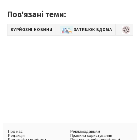
Пов'язані теми:
КУРЙОЗНІ НОВИНИ
ЗАТИШОК ВДОМА
LI
Про нас
Рекламодавцям
Редакція
Правила користування
Редакційна політика
Політика конфіденційності