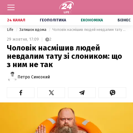
24 КАНАЛ
ГЕОПОЛІТИКА
ЕКОНОМІКА
БІЗНЕС
Life
Затишок вдома
Чоловік насмішив людей невдалим тату зі слоником: що з ним не так
29 жовтня,
17:09
2
Чоловік насмішив людей
невдалим тату зі слоником: що
з ним не так
Петро Синєокий