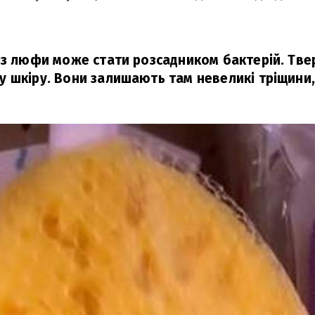
із люфи може стати розсадником бактерій. Твер
 шкіру. Вони залишають там невеликі тріщини,