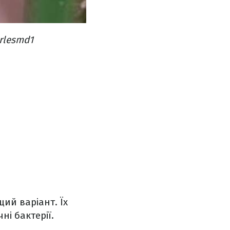
rlesmd1
ий варіант. Їх
і бактерії.