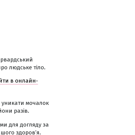
Гарвардський
про людське тіло.
айти в онлайн-
і уникати мочалок
йони разів.
ми для догляду за
ашого здоров’я.