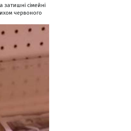
а затишні сімейні
лихом червоного