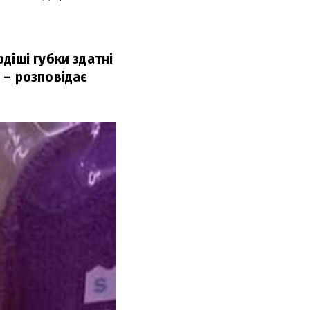
діші губки здатні
 – розповідає