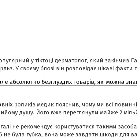
опулярний у тіктоці дерматолог, який закінчив 
льз. У своєму блозі він розповідає цікаві факти 
 але абсолютно безглуздих товарів, які можна зн
вніх роликів медик пояснив, чому ми всі повинн
прийому душу. Його вже переглянули майже 2 міль
галі не рекомендує користуватися такими засоба
 б не була губка, вона може завдати шкоди для в