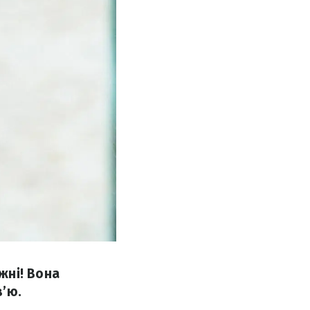
жні! Вона
в’ю.