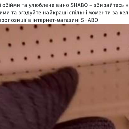
лі обійми та улюблене вино SHABO – збирайтесь н
ими та згадуйте найкращі спільні моменти за ке
пропозиції в інтернет-магазині SHABO