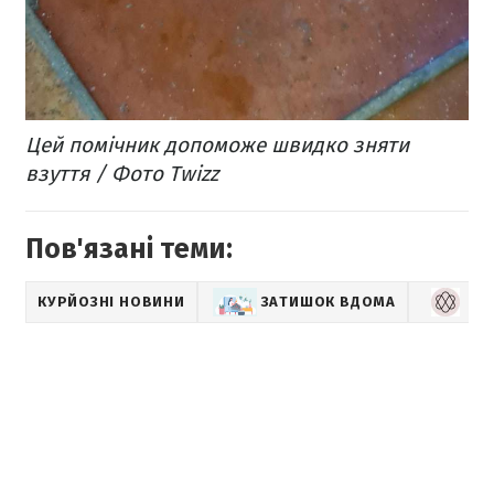
Цей помічник допоможе швидко зняти
взуття / Фото Twizz
Пов'язані теми:
КУРЙОЗНІ НОВИНИ
ЗАТИШОК ВДОМА
LI