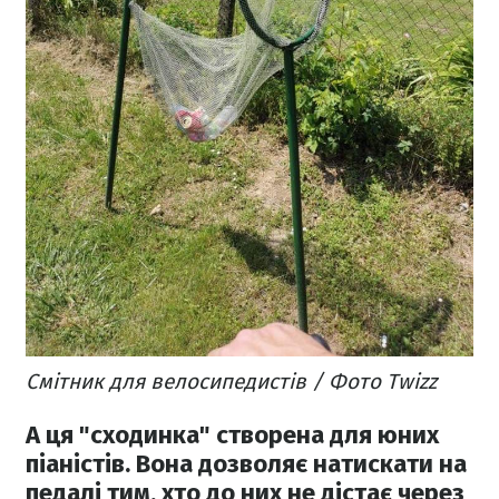
Смітник для велосипедистів / Фото Twizz
А ця "сходинка" створена для юних
піаністів. Вона дозволяє натискати на
педалі тим, хто до них не дістає через