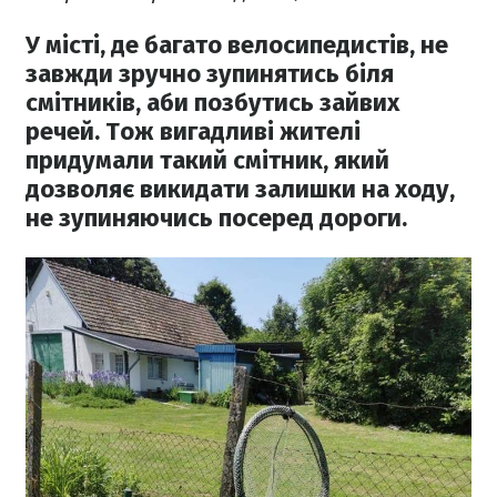
У місті, де багато велосипедистів, не
завжди зручно зупинятись біля
смітників, аби позбутись зайвих
речей. Тож вигадливі жителі
придумали такий смітник, який
дозволяє викидати залишки на ходу,
не зупиняючись посеред дороги.