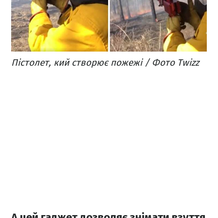
Пістолет, кий створює пожежі / Фото Twizz
А цей гаджет дозволяє знімати взуття