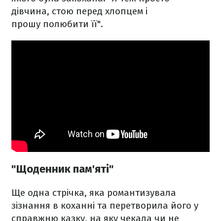
дівчина, стою перед хлопцем і
прошу полюбити її".
"Щоденник пам'яті"
Ще одна стрічка, яка романтизувала
зізнання в коханні та перетворила його у
справжню казку, на яку чекала чи не