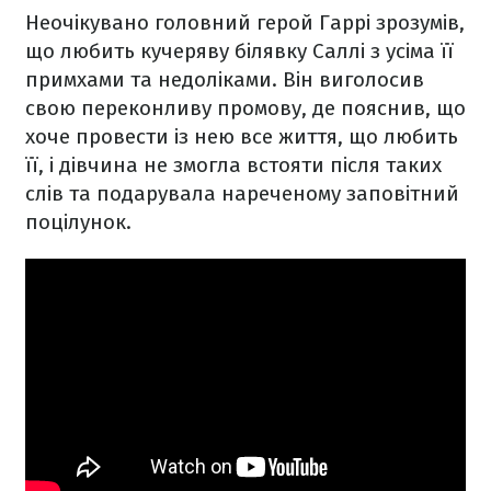
Неочікувано головний герой Гаррі зрозумів,
що любить кучеряву білявку Саллі з усіма її
примхами та недоліками. Він виголосив
свою переконливу промову, де пояснив, що
хоче провести із нею все життя, що любить
її, і дівчина не змогла встояти після таких
слів та подарувала нареченому заповітний
поцілунок.