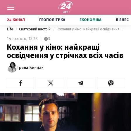
24 КАНАЛ
ГЕОПОЛІТИКА
ЕКОНОМІКА
БІЗНЕС
Life
Святковий настрій
Кохання у кіно: найкращі освідчення у стрічках всіх часів
14 лютого,
15:28
3
Кохання у кіно: найкращі
освідчення у стрічках всіх часів
Ірина Бенцак