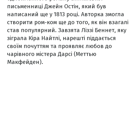
письменниці Джейн Остін, який був
написаний ще у 1813 році. Авторка змогла
створити ром-ком ще до того, як він взагалі
став популярний. Завзята Ліззі Беннет, яку
зіграла Кіра Найтлі, нарешті піддається
своїм почуттям та проявляє любов до
чарівного містера Дарсі (Меттью
Макфейден).