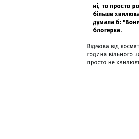
ні, то просто р
більше хвилювал
думала б: "Вони
блогерка.
Відмова від косме
година вільного ч
просто не хвилюєт