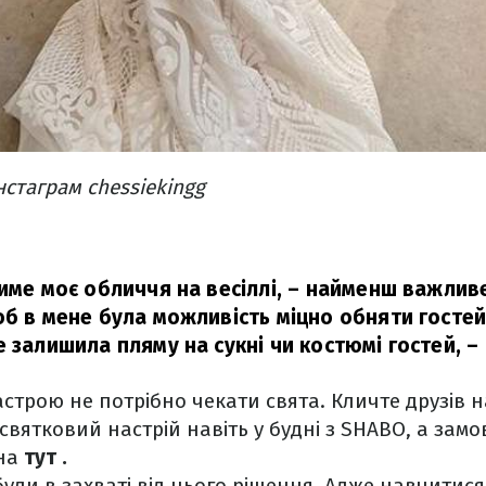
інстаграм chessiekingg
тиме моє обличчя на весіллі, – найменш важлив
об в мене була можливість міцно обняти гостей
 залишила пляму на сукні чи костюмі гостей, –
строю не потрібно чекати свята. Кличте друзів н
 святковий настрій навіть у будні з SHABO, а зам
на
тут
.
були в захваті від цього рішення. Адже навчити