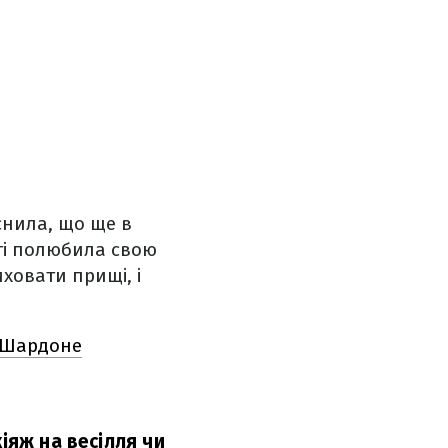
снила, що ще в
шті полюбила свою
иховати прищі, і
і-Шардоне
іяж на весілля чи