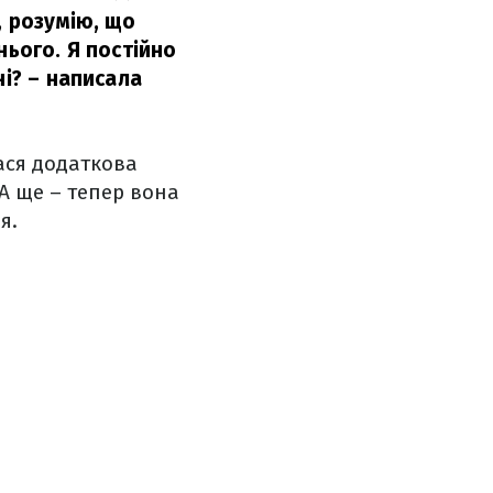
, розумію, що
нього. Я постійно
ні? – написала
лася додаткова
 А ще – тепер вона
я.