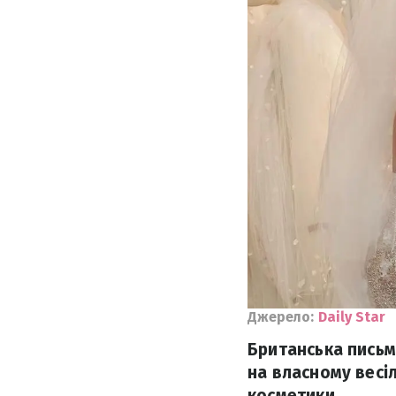
Джерело:
Daily Star
Британська письм
на власному весі
косметики.