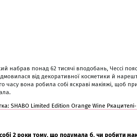
який набрав понад 62 тисячі вподобань, Чессі поя
відмовилася від декоративної косметики й наре
го часу вона робила собі яскраві макіяжі, щоб пр
ала.
тка: SHABO Limited Edition Orange Wine Ркацител
собі 2 роки тому, що подумала б, чи робити мак