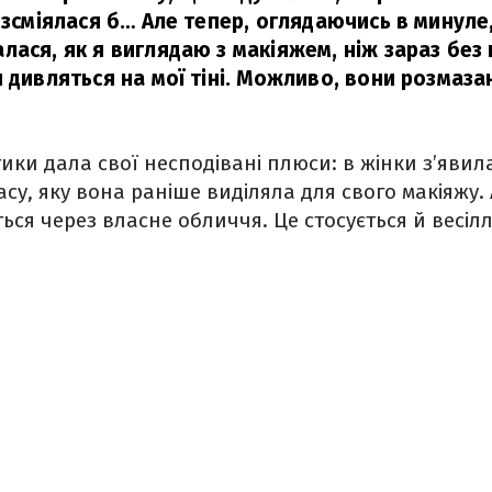
озсміялася б… Але тепер, оглядаючись в минуле
ася, як я виглядаю з макіяжем, ніж зараз без 
 дивляться на мої тіні. Можливо, вони розмаза
тики дала свої несподівані плюси: в жінки з’яви
асу, яку вона раніше виділяла для свого макіяжу.
ься через власне обличчя. Це стосується й весілл