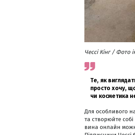
Чессі Кінг / Фото 
Те, як вигляда
просто хочу, щ
чи косметика не
Для особливого на
та створюйте собі
вина онлайн мож
Підписники Чессі 