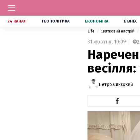
24 КАНАЛ
ГЕОПОЛІТИКА
ЕКОНОМІКА
БІЗНЕС
Life
Святковий настрій
31 жовтня,
10:09
2
Наречена
весілля:
Петро Синєокий