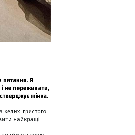
е питання. Я
 і не переживати,
 стверджує жінка.
а келих ігристого
овити найкращі
ся приймати свою