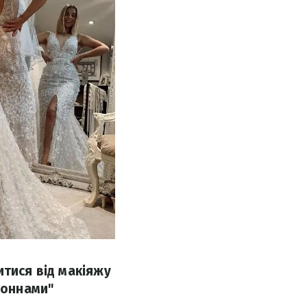
итися від макіяжу
тоннами"