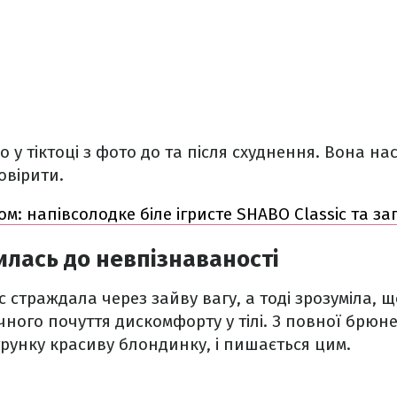
 у тіктоці з фото до та після схуднення. Вона на
овірити.
ом: напівсолодке біле ігристе SHABO Classic та з
илась до невпізнаваності
 страждала через зайву вагу, а тоді зрозуміла, щ
ічного почуття дискомфорту у тілі. З повної брюн
трунку красиву блондинку, і пишається цим.