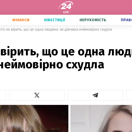
ФІНАНСИ
ІНВЕСТИЦІЇ
НЕРУХОМІСТЬ
ПРАВ
хто не вірить, що це одна людина: як дівчина неймовірно схудла
 вірить, що це одна люд
неймовірно схудла