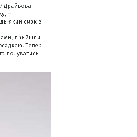
и? Драйвова
у, – і
дь-який смак в
грами, прийшли
осадкою. Тепер
 та почуватись