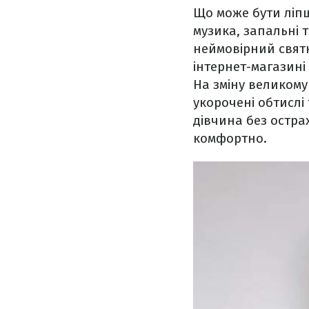
Що може бути ліп
музика, запальні т
неймовірний святк
інтернет-магазин
На зміну великому
укорочені обтислі
дівчина без остра
комфортно.