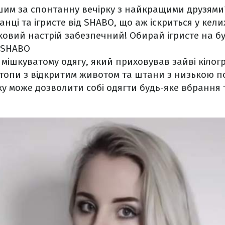
шим за спонтанну вечірку з найкращими друзям
анці та ігристе від SHABO, що аж іскриться у келих
овий настрій забезпечний! Обирай ігристе на бу
і SHABO
 мішкуватому одягу, який приховував зайві кіло
 топи з відкритим животом та штани з низькою п
ху може дозволити собі одягти будь-яке вбрання