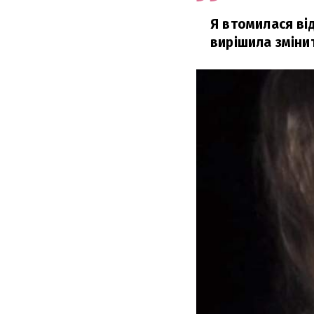
Я втомилася від
вирішила змінит