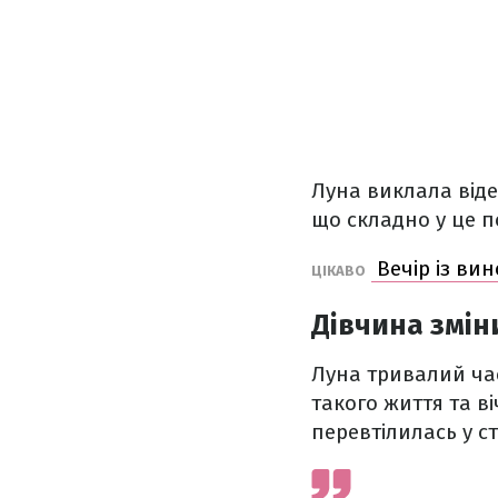
Луна виклала відео
що складно у це п
Вечір із вин
ЦІКАВО
Дівчина змін
Луна тривалий час
такого життя та в
перевтілилась у с