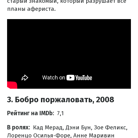
старый знакомый, который разрушает все
планы афериста.
3. Бобро поржаловать, 2008
Рейтинг на IMDb:
7,1
В ролях:
Кад Мерад, Дэни Бун, Зое Феликс,
Лоренцо Осилья-Форе, Анне Маривин