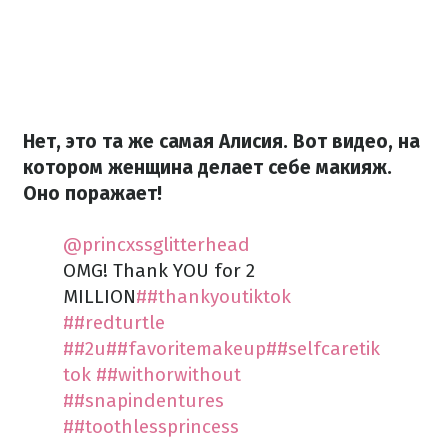
Нет, это та же самая Алисия. Вот видео, на
котором женщина делает себе макияж.
Оно поражает!
@princxssglitterhead
OMG! Thank YOU for 2
MILLION
##thankyoutiktok
##redturtle
##2u
##favoritemakeup
##selfcaretik
tok
##withorwithout
##snapindentures
##toothlessprincess