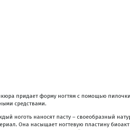
икюра придает форму ногтям с помощью пилочки,
ными средствами.
аждый ноготь наносят пасту – своеобразный нат
ериал. Она насыщает ногтевую пластину биоак