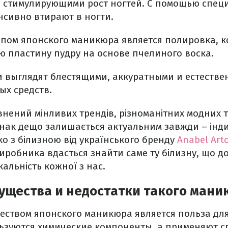
 стимулирующими рост ногтей. С помощью спец
нсивно втирают в ногти.
ом японского маникюра является полировка, к
ю пластину пудру на основе пчелиного воска.
ти выглядят блестящими, аккуратными и естеств
ых средств.
внений мінливих трендів, різноманітних модних 
днак дещо залишається актуальним завжди – інди
гко з білизною від українського бренду
Anabel Arto
иробника вдасться знайти саме ту білизну, що д
кальність кожної з нас.
ущества и недостатки такого мани
ством японского маникюра является польза для
льзуются химические компоненты, а применяют 