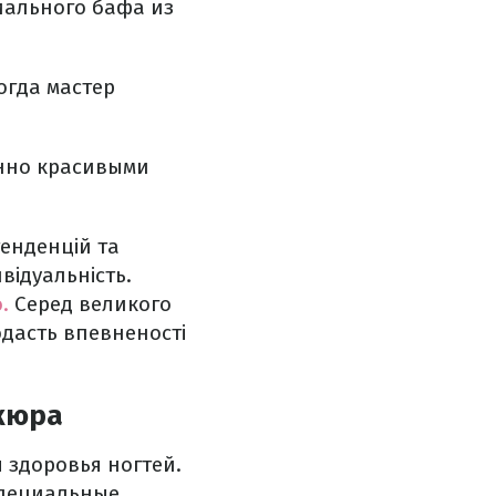
иального бафа из
огда мастер
енно красивыми
тенденцій та
відуальність.
.
Серед великого
одасть впевненості
кюра
 здоровья ногтей.
специальные