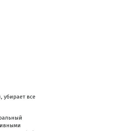
 убирает все
уральный
тивными