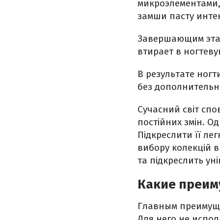
микроэлементами,
замши пасту инте
Завершающим этап
втирает в ногтеву
В результате ног
без дополнительн
Сучасний світ спо
постійних змін. О
Підкреслити її ле
вибору колекцій в
та підкреслить уні
Какие преим
Главным преимуще
Для него не испо