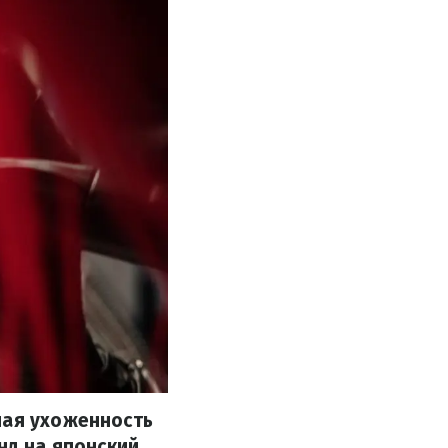
ная ухоженность
нд на японский