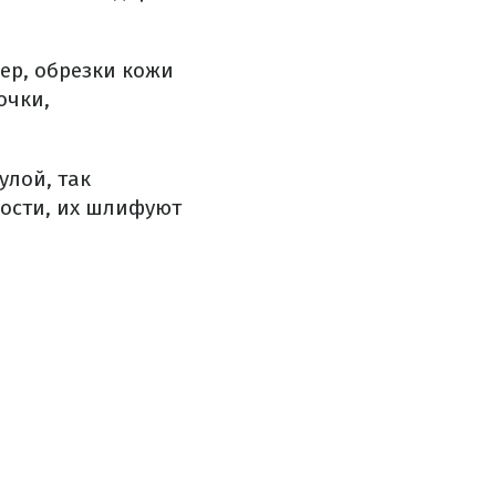
ер, обрезки кожи
очки,
улой, так
лости, их шлифуют