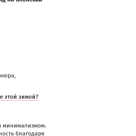
икюра,
е этой зимой?
и минимализмом.
ность благодаря