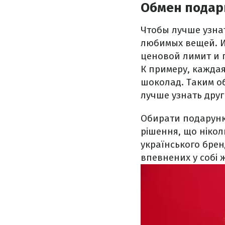
Обмен подар
Чтобы лучше узна
любимых вещей. И
ценовой лимит и 
К примеру, кажда
шоколад. Таким о
лучше узнать друг
Обирати подарунк
рішення, що нікол
українського бренд
впевнених у собі ж