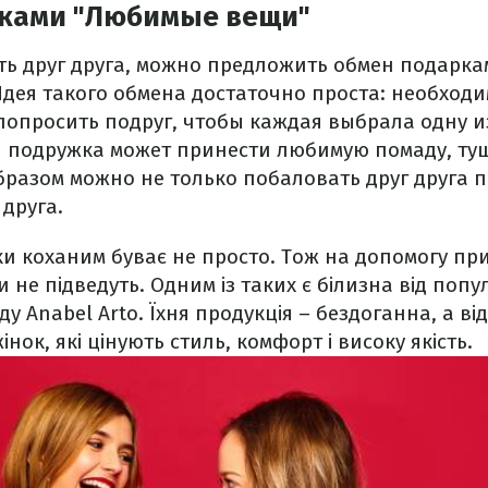
ками "Любимые вещи"
ть друг друга, можно предложить обмен подарка
дея такого обмена достаточно проста: необход
попросить подруг, чтобы каждая выбрала одну 
я подружка может принести любимую помаду, т
бразом можно не только побаловать друг друга п
 друга.
и коханим буває не просто. Тож на допомогу при
и не підведуть. Одним із таких є білизна від поп
у Anabel Arto. Їхня продукція – бездоганна, а від
інок, які цінують стиль, комфорт і високу якість.