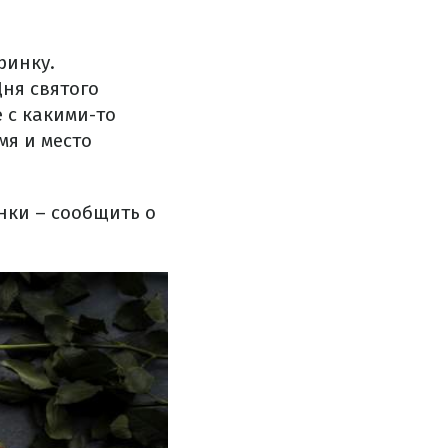
ринку.
ня святого
 с какими-то
мя и место
нки – сообщить о