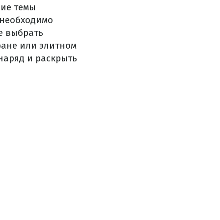
ние темы
, необходимо
е выбрать
ране или элитном
наряд и раскрыть