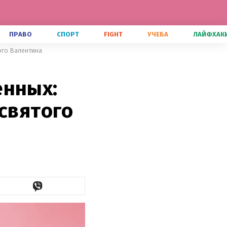
ПРАВО
СПОРТ
FIGHT
УЧЕБА
ЛАЙФХАК
ого Валентина
енных:
 святого