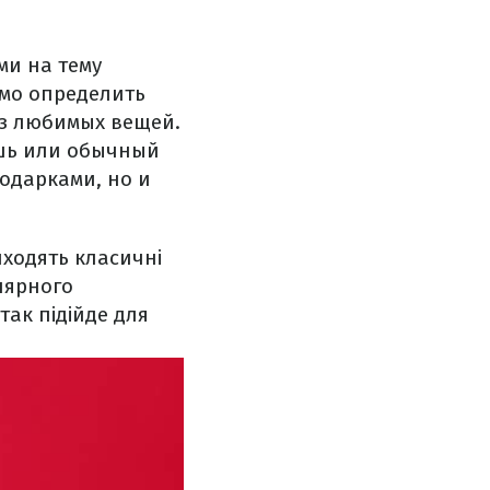
ми на тему
имо определить
из любимых вещей.
ушь или обычный
одарками, но и
ходять класичні
улярного
так підійде для