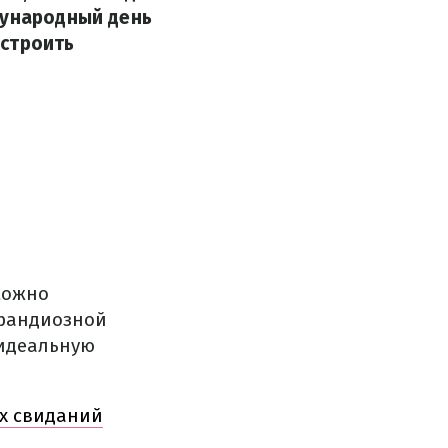
дународный день
устроить
можно
грандиозной
 идеальную
ых свиданий