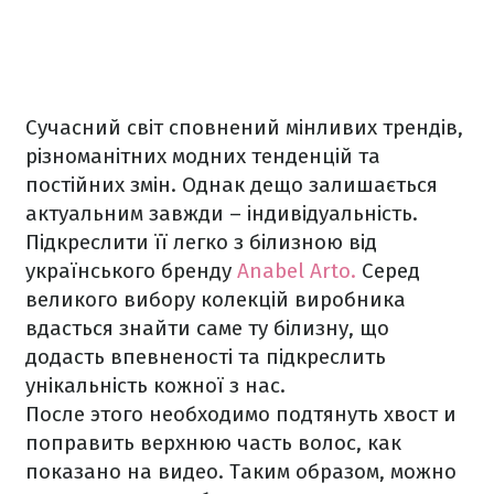
Сучасний світ сповнений мінливих трендів,
різноманітних модних тенденцій та
постійних змін. Однак дещо залишається
актуальним завжди – індивідуальність.
Підкреслити її легко з білизною від
українського бренду
Anabel Arto.
Серед
великого вибору колекцій виробника
вдасться знайти саме ту білизну, що
додасть впевненості та підкреслить
унікальність кожної з нас.
После этого необходимо подтянуть хвост и
поправить верхнюю часть волос, как
показано на видео. Таким образом, можно