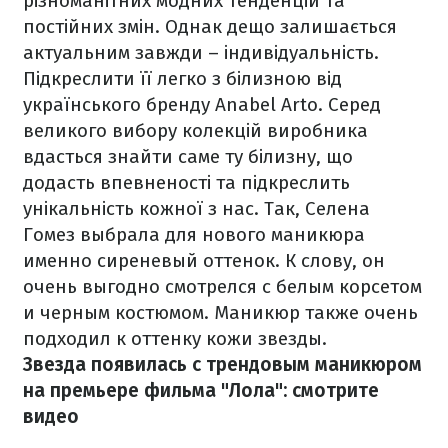
різноманітних модних тенденцій та
постійних змін. Однак дещо залишається
актуальним завжди – індивідуальність.
Підкреслити її легко з білизною від
українського бренду Anabel Arto. Серед
великого вибору колекцій виробника
вдасться знайти саме ту білизну, що
додасть впевненості та підкреслить
унікальність кожної з нас. Так, Селена
Гомез выбрала для нового маникюра
именно сиреневый оттенок. К слову, он
очень выгодно смотрелся с белым корсетом
и черным костюмом. Маникюр также очень
подходил к оттенку кожи звезды.
Звезда появилась с трендовым маникюром
на премьере фильма "Лола": смотрите
видео