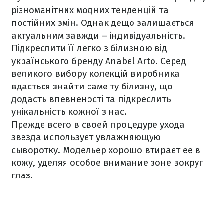
різноманітних модних тенденцій та
постійних змін. Однак дещо залишається
актуальним завжди – індивідуальність.
Підкреслити її легко з білизною від
українського бренду Anabel Arto. Серед
великого вибору колекцій виробника
вдасться знайти саме ту білизну, що
додасть впевненості та підкреслить
унікальність кожної з нас.
Прежде всего в своей процедуре ухода
звезда использует увлажняющую
сыворотку. Модельер хорошо втирает ее в
кожу, уделяя особое внимание зоне вокруг
глаз.