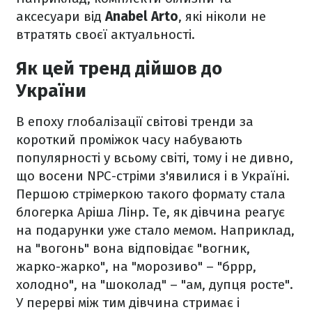
аксесуари від
Anabel Arto
, які ніколи не
втратять своєї актуальності.
Як цей тренд дійшов до
України
В епоху глобалізації світові тренди за
короткий проміжок часу набувають
популярності у всьому світі, тому і не дивно,
що восени NPC-стріми з'явилися і в Україні.
Першою стрімеркою такого формату стала
блогерка Аріша Лінр. Те, як дівчина реагує
на подарунки уже стало мемом. Наприклад,
на "вогонь" вона відповідає "вогник,
жарко-жарко", на "морозиво" – "бррр,
холодно", на "шоколад" – "ам, дупця росте".
У перерві між тим дівчина стримає і