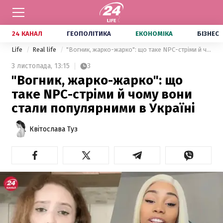
24 КАНАЛ
ГЕОПОЛІТИКА
ЕКОНОМІКА
БІЗНЕС
Life
Real life
"Вогник, жарко-жарко": що таке NPC-стріми й чому вони стали популярними в Україні
3 листопада,
13:15
3
"Вогник, жарко-жарко": що
таке NPC-стріми й чому вони
стали популярними в Україні
Квітослава Туз