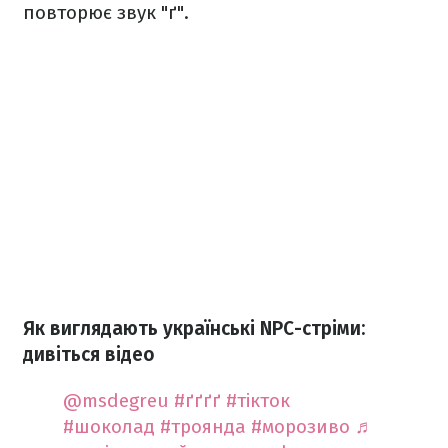
повторює звук "ґ".
Як виглядають українські NPC-стріми:
дивіться відео
@msdegreu
#ґґґґ
#тікток
#шоколад
#троянда
#морозиво
♬