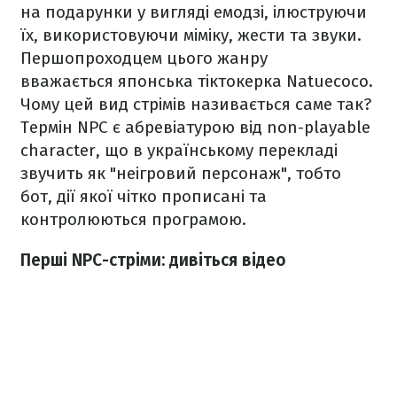
на подарунки у вигляді емодзі, ілюструючи
їх, використовуючи міміку, жести та звуки.
Першопроходцем цього жанру
вважається японська тіктокерка Natuecoco.
Чому цей вид стрімів називається саме так?
Термін NPC є абревіатурою від non-playable
character, що в українському перекладі
звучить як "неігровий персонаж", тобто
бот, дії якої чітко прописані та
контролюються програмою.
Перші NPC-стріми: дивіться відео