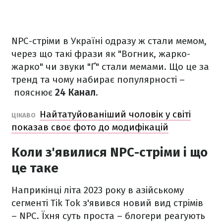
NPC-стріми в Україні одразу ж стали мемом,
через що такі фрази як "Вогник, жарко-
жарко" чи звуки "Ґ" стали мемами. Що це за
тренд та чому набирає популярності –
пояснює
24 Канал
.
Найтатуйованіший чоловік у світі
ЦІКАВО
показав своє фото до модифікацій
Коли з'явилися NPC-стріми і що
це таке
Наприкінці літа 2023 року в азійському
сегменті Tik Tok з'явився новий вид стрімів
– NPC. Їхня суть проста – блогери реагують