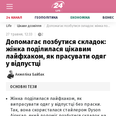
24 КАНАЛ
ГЕОПОЛІТИКА
ЕКОНОМІКА
БІЗНЕС
Life
Цікаве дозвілля
Допомагає позбутися складок: жінка поділилася цікавим лайфхаком, як прасувати одяг у відпустці
27 травня,
12:33
2
Допомагає позбутися складок:
жінка поділилася цікавим
лайфхаком, як прасувати одяг
у відпустці
Анжеліка Байбак
ОСНОВНІ ТЕЗИ
Жінка поділилася лайфхаком, як
випрасувати одяг у відпустці без праски.
Так, вона скористалася стайлером Dyson
Airwrap, який допоміг позбутися складок на