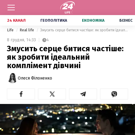
24 КАНАЛ
ГЕОПОЛІТИКА
ЕКОНОМІКА
БІЗНЕС
Life
Real life
Змусить серце битися частіше: як зробити ідеальний комплімент дівчині
8 грудня,
14:33
4
Змусить серце битися частіше:
як зробити ідеальний
комплімент дівчині
Олеся Філоненко