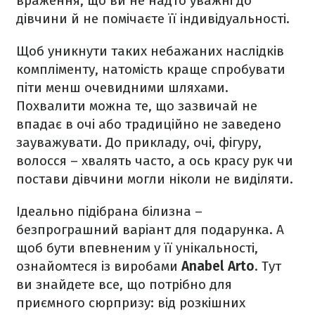
враження, що ви не надто уважні до
дівчини й не помічаєте її індивідуальності.
Щоб уникнути таких небажаних наслідків
компліменту, натомість краще спробувати
піти менш очевидними шляхами.
Похвалити можна те, що зазвичай не
впадає в очі або традиційно не заведено
зауважувати. До прикладу, очі, фігуру,
волосся – хвалять часто, а ось красу рук чи
постави дівчини могли ніколи не виділяти.
Ідеально підібрана білизна –
безпрограшний варіант для подарунка. А
щоб бути впевненим у її унікальності,
ознайомтеся із виробами
Anabel Arto
. Тут
ви знайдете все, що потрібно для
приємного сюрпризу: від розкішних