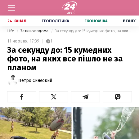
24 КАНАЛ
ГЕОПОЛІТИКА
ЕКОНОМІКА
БІЗНЕС
Life
Затишок вдома
За секунду до: 15 кумедних фото, на яких все пішло не за планом
11 червня,
17:39
1
За секунду до: 15 кумедних
фото, на яких все пішло не за
планом
Петро Синєокий