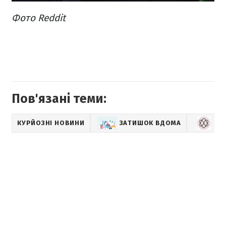
Фото Reddit
Пов'язані теми:
КУРЙОЗНІ НОВИНИ
ЗАТИШОК ВДОМА
LI