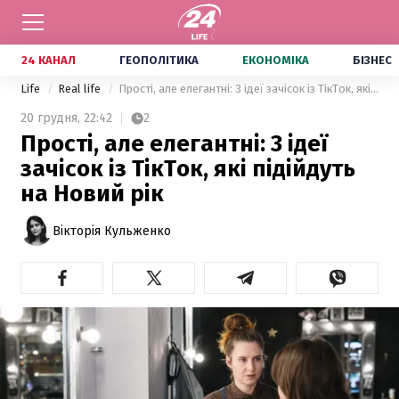
24 КАНАЛ
ГЕОПОЛІТИКА
ЕКОНОМІКА
БІЗНЕС
Life
Real life
Прості, але елегантні: 3 ідеї зачісок із ТікТок, які підійдуть на Новий рік
20 грудня,
22:42
2
Прості, але елегантні: 3 ідеї
зачісок із ТікТок, які підійдуть
на Новий рік
Вікторія Кульженко