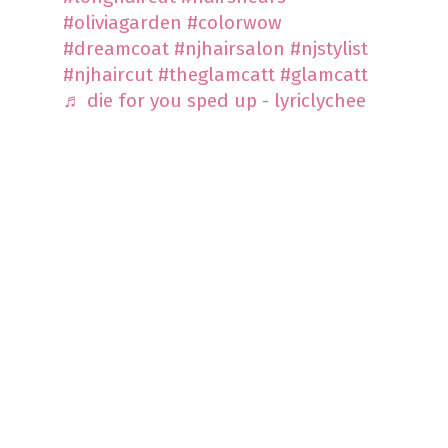
#oliviagarden
#colorwow
#dreamcoat
#njhairsalon
#njstylist
#njhaircut
#theglamcatt
#glamcatt
♬ die for you sped up - lyriclychee