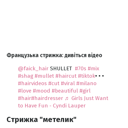
Французька стрижка: дивіться відео
@faick_hair
SHULLET ️
#70s
#mix
#shag
#mullet
#haircut
#tiktok
• • •
#hairvideos
#cut
#viral
#milano
#love
#mood
#beautiful
#girl
#hair
#hairdresser
♬ Girls Just Want
to Have Fun - Cyndi Lauper
Стрижка "метелик"