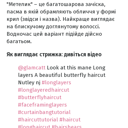
"Метелик" – це багатошарова зачіска,
пасма в якій обрамляють обличчя у формі
крил (звідси і назва). Найкраще виглядає
на блискучому доглянутому волоссі.
Водночас цей варіант підійде дійсно
багатьом.
Як виглядає стрижка: дивіться відео
@glamcatt
Look at this mane Long
layers A beautiful butterfly haircut
Nutley nj
#longlayers
#longlayeredhaircut
#butterflyhaircut
#faceframinglayers
#curtainbangtutorial
#haircuttutorial
#haircut
#longhaircut
#hairshears