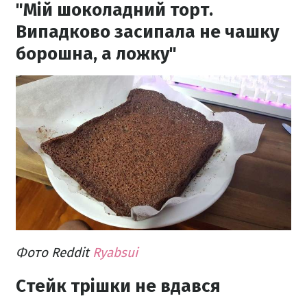
"Мій шоколадний торт.
Випадково засипала не чашку
борошна, а ложку"
Фото Reddit
Ryabsui
Стейк трішки не вдався