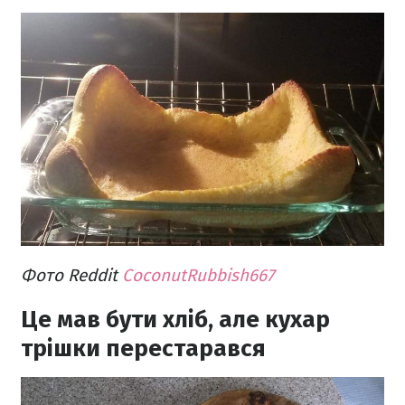
Фото Reddit
CoconutRubbish667
Це мав бути хліб, але кухар
трішки перестарався