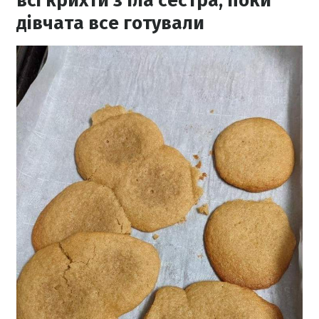
всі крихти з’їла сестра, поки
дівчата все готували