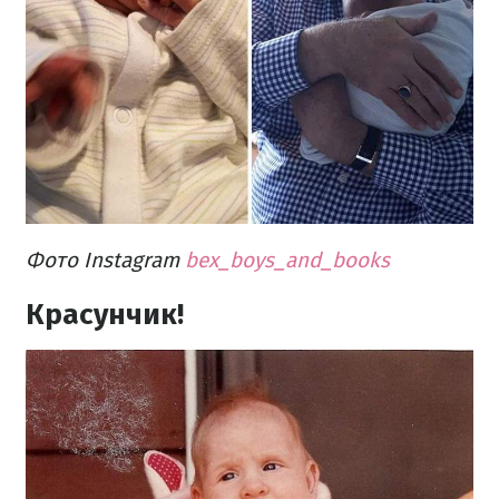
Фото Instagram
bex_boys_and_books
Красунчик!