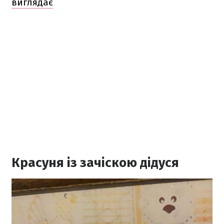
виглядає
Красуня із зачіскою дідуся