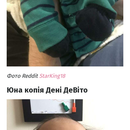
Фото Reddit
StarKing18
Юна копія Дені ДеВіто