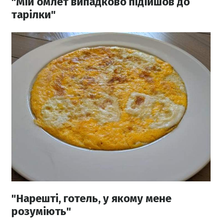
"Мій омлет випадково підійшов до
тарілки"
"Нарешті, готель, у якому мене
розуміють"