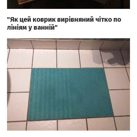
"Як цей коврик вирівняний чітко по
лініям у ванній"