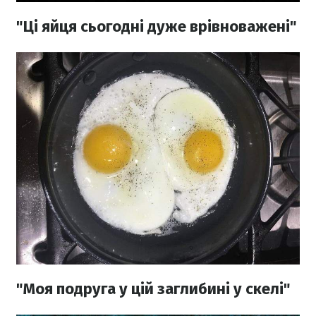
"Ці яйця сьогодні дуже врівноважені"
"Моя подруга у цій заглибині у скелі"