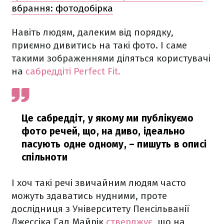
вбрання: фотодобірка
Навіть людям, далеким від порядку,
приємно дивитись на такі фото. І саме
такими зображеннями діляться користувачі
на
сабреддіті Perfect Fit.
Це сабреддіт, у якому ми публікуємо
фото речей, що, на диво, ідеально
пасують одне одному, – пишуть в описі
спільноти
І хоч такі речі звичайним людям часто
можуть здаватись нудними, проте
дослідниця з Університету Пенсільванії
Джессіка Гал Майрік
стверджує
, що на