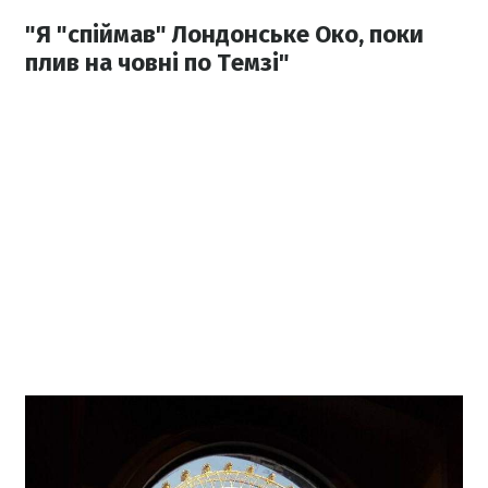
"Я "спіймав" Лондонське Око, поки
плив на човні по Темзі"