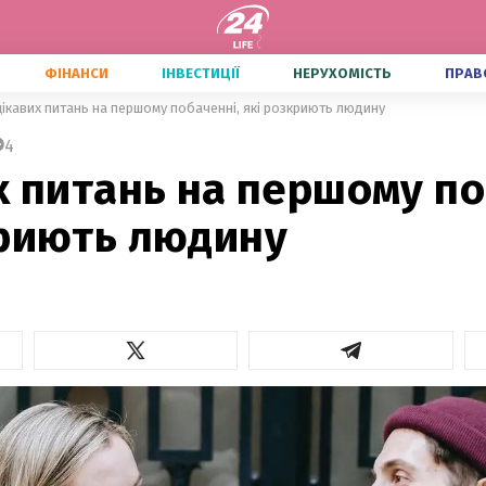
ФІНАНСИ
ІНВЕСТИЦІЇ
НЕРУХОМІСТЬ
ПРАВ
цікавих питань на першому побаченні, які розкриють людину
4
х питань на першому по
криють людину