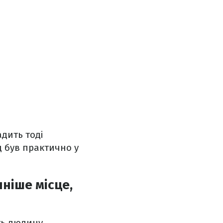
дить тоді
д був практично у
ніше місце,
ть людину