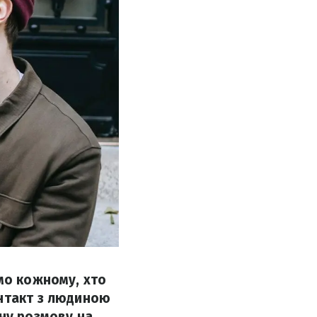
мо кожному, хто
онтакт з людиною
ну розмову на