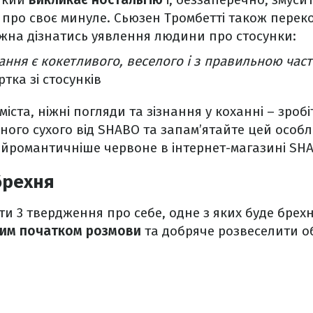
 про своє минуле. Сьюзен Тромбетті також перек
жна дізнатись уявлення людини про стосунки:
ання є кокетливого, веселого і з правильною час
ртка зі стосунків
іста, ніжні погляди та зізнання у коханні – зробі
ого сухого від SHABO та запам’ятайте цей особл
айромантичніше червоне в інтернет-магазині SH
 брехня
и 3 твердження про себе, одне з яких буде брехн
вим початком розмови
та добряче розвеселити о