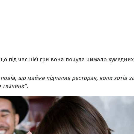
о під час цієї гри вона почула чимало кумедних і
повів, що майже підпалив ресторан, коли хотів з
з тканини".