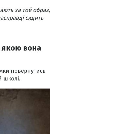
ають за той образ,
насправді сидить
/ якою вона
мки повернутись
 школі.