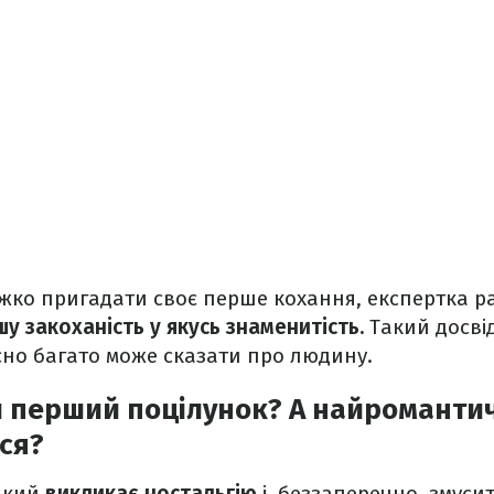
жко пригадати своє перше кохання, експертка ра
у закоханість у якусь знаменитість.
Такий досві
йсно багато може сказати про людину.
й перший поцілунок? А найромантич
вся?
який
викликає ностальгію
і, беззаперечно, змуси