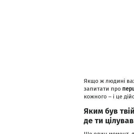
Якщо ж людині ва
запитати про
перш
кожного – і це ді
Яким був тві
де ти цілува
Ще один момент, 