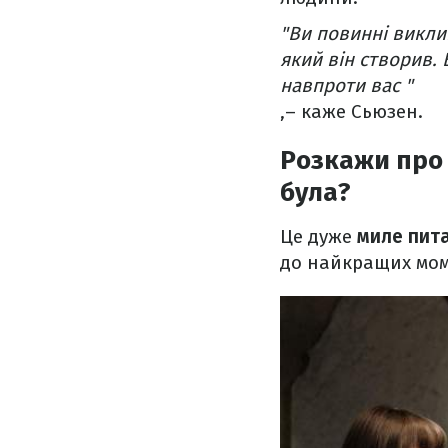
"Ви повинні викли
який він створив.
навпроти вас "
,– каже Сьюзен.
Розкажи про 
була?
Це дуже
миле пита
до найкращих моме