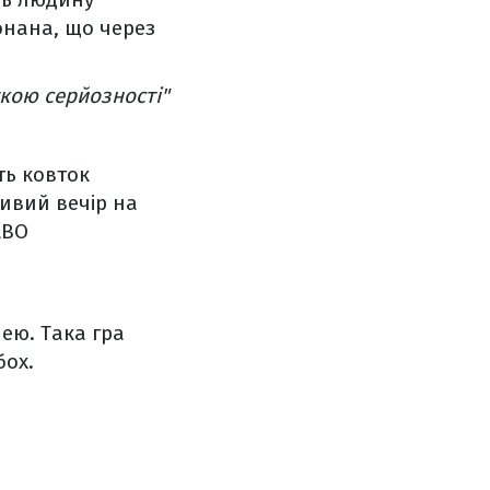
онана, що через
ткою серйозності"
ть ковток
ивий вечір на
ABO
ею. Така гра
бох.