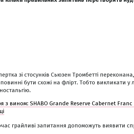
ертка зі стосунків Сьюзен Тромбетті переконана,
 повинні бути схожі на флірт. Тобто викликати у 
ностальгію.
я з вином: SHABO Grande Reserve Cabernet Franc –
ці
очас грайливі запитання допоможуть виявити с