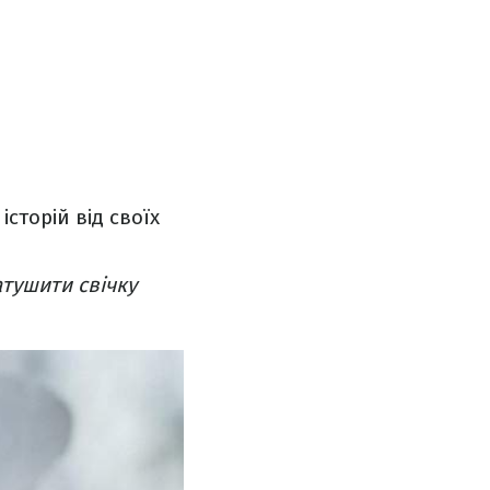
сторій від своїх
атушити свічку