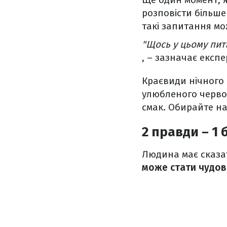
розповісти більше
такі запитання мо
"Щось у цьому пит
, – зазначає експе
Краєвиди нічного м
улюбленого червон
смак. Обирайте н
2 правди – 1
Людина має сказат
може стати чудо