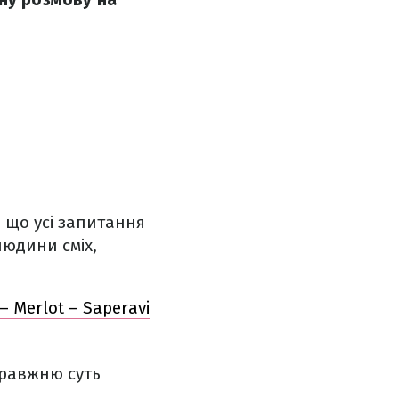
 що усі запитання
людини сміх,
 Merlot – Saperavi
правжню суть