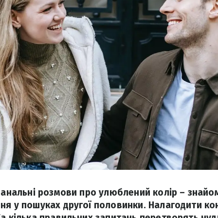
 банальні розмови про улюблений колір – знайо
ня у пошуках другої половинки. Налагодити к
Та кілька правильних запитань перетворять нуд