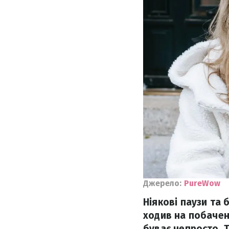
Джерело:
PureWow
Ніякові паузи та
ходив на побачен
буває непросто. 