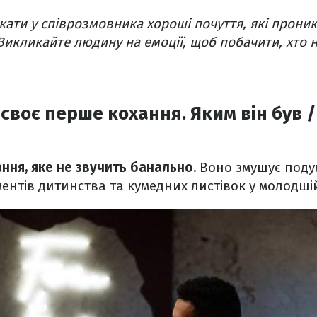
кати у співрозмовника хороші почуття, які проник
 Викликайте людину на емоції, щоб побачити, хто 
своє перше кохання. Яким він був 
ння, яке не звучить банально.
Воно змушує поду
нтів дитинства та кумедних листівок у молодшій