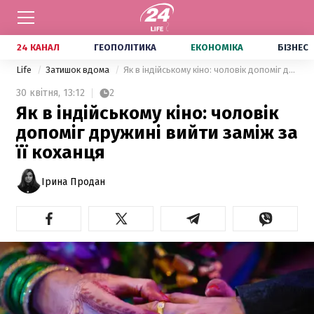
24 КАНАЛ
ГЕОПОЛІТИКА
ЕКОНОМІКА
БІЗНЕС
Life
Затишок вдома
Як в індійському кіно: чоловік допоміг дружині вийти заміж за її коханця
30 квітня,
13:12
2
Як в індійському кіно: чоловік
допоміг дружині вийти заміж за
її коханця
Ірина Продан