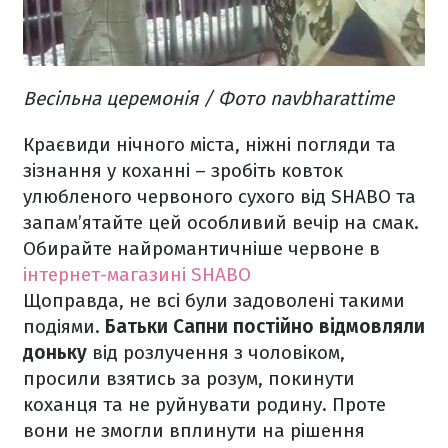
Весільна церемонія / Фото navbharattime
Краєвиди нічного міста, ніжні погляди та
зізнання у коханні – зробіть ковток
улюбленого червоного сухого від SHABO та
запам’ятайте цей особливий вечір на смак.
Обирайте найромантичніше червоне в
інтернет-магазині SHABO
Щоправда, не всі були задоволені такими
подіями.
Батьки Сапни постійно відмовляли
доньку
від розлучення з чоловіком,
просили взятись за розум, покинути
коханця та не руйнувати родину. Проте
вони не змогли вплинути на рішення