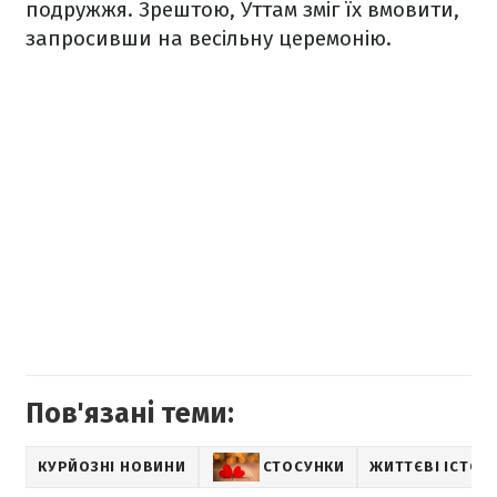
подружжя. Зрештою, Уттам зміг їх вмовити,
запросивши на весільну церемонію.
Пов'язані теми:
КУРЙОЗНІ НОВИНИ
СТОСУНКИ
ЖИТТЄВІ ІСТОРІ