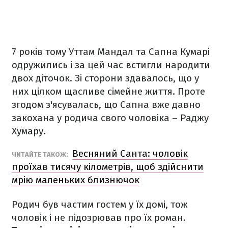
7 років тому Уттам Мандал та Сапна Кумарі
одружились і за цей час встигли народити
двох діточок. Зі сторони здавалось, що у
них цілком щасливе сімейне життя. Проте
згодом з'ясувалась, що Сапна вже давно
закохана у родича свого чоловіка – Раджу
Хумару.
Весняний Санта: чоловік
ЧИТАЙТЕ ТАКОЖ:
проїхав тисячу кілометрів, щоб здійснити
мрію маленьких близнючок
Родич був частим гостем у їх домі, тож
чоловік і не підозрював про їх роман.