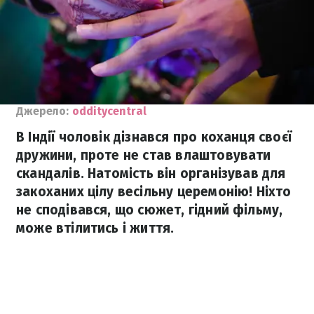
Джерело:
odditycentral
В Індії чоловік дізнався про коханця своєї
дружини, проте не став влаштовувати
скандалів. Натомість він організував для
закоханих цілу весільну церемонію! Ніхто
не сподівався, що сюжет, гідний фільму,
може втілитись і життя.