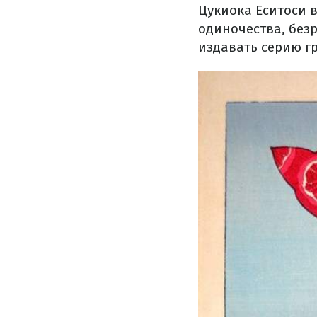
Цукиока Еситоси 
одиночества, безр
издавать серию г