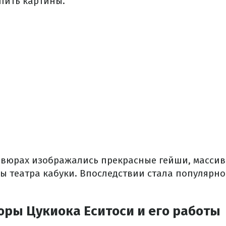
упить картины.
авюрах изображались прекрасные гейши, массив
ы театра кабуки. Впоследствии стала популярн
юры Цукиока Еситоси и его работы