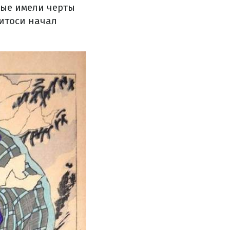
рые имели черты
ситоси начал