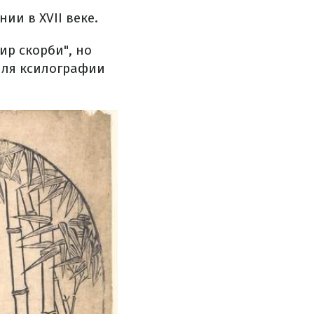
ии в XVII веке.
ир скорби", но
иля ксилографии