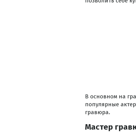
позволить себе к
В основном на гр
популярные актер
гравюра.
Мастер грав