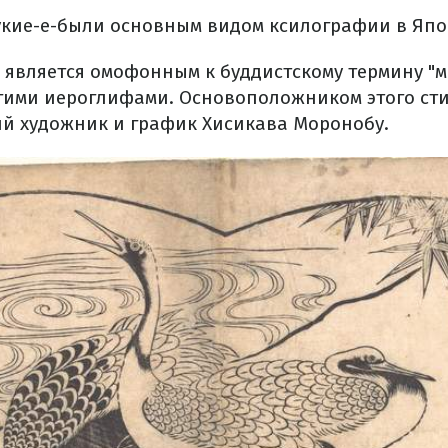
укие-е-были основным видом ксилографии в Япон
 является омофонным к буддистскому термину "м
гими иероглифами. Основоположником этого ст
ий художник и график Хисикава Моронобу.