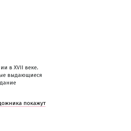
и в XVII веке.
амые выдающиеся
здание
удожника покажут