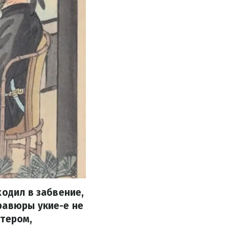
ходил в забвение,
равюры укие-е не
стером,