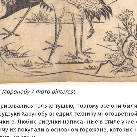
Моронобу / Фото pinterest
рисовались только тушью, поэтому все они были
 Судзуки Харунобу внедрил технику многоцветно
ики-е. Любые рисунки написанные в стиле укие-
ому их покупали в основном горожане, которые 