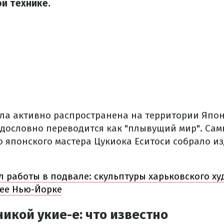
й технике.
ла активно распространена на территории Япони
" дословно переводится как "плывущий мир". С
о японского мастера Цукиока Еситоси собрало и
л работы в подвале: скульптуры харьковского х
рее Нью-Йорке
икой укие-е: что известно