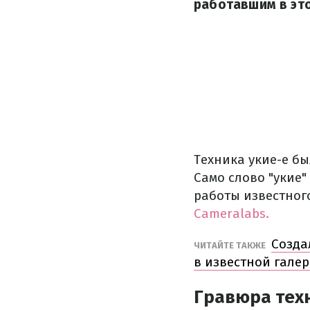
работавшим в это
Техника укие-е бы
Само слово "укие
работы известног
Сameralabs.
Созда
ЧИТАЙТЕ ТАКЖЕ
в известной гале
Гравюра техн