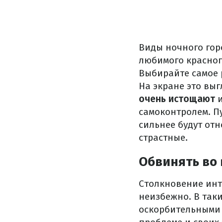
Виды ночного гор
любимого красного
Выбирайте самое 
На экране это вы
очень истощают
и
самоконтролем.
П
сильнее будут от
страстные.
Обвинять во
Столкновение инт
неизбежно.
В так
оскорбительными