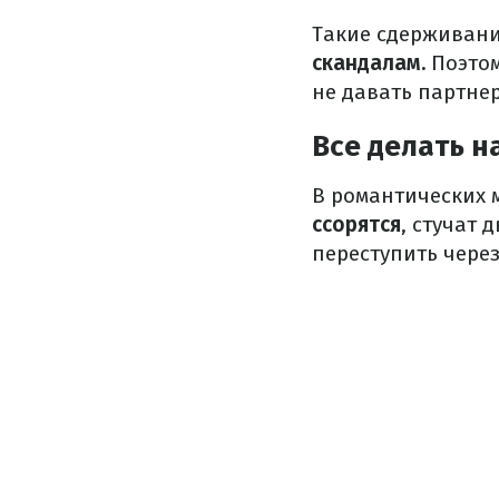
Такие сдерживан
скандалам.
Поэтом
не давать партне
Все делать н
В романтических 
ссорятся
, стучат 
переступить через