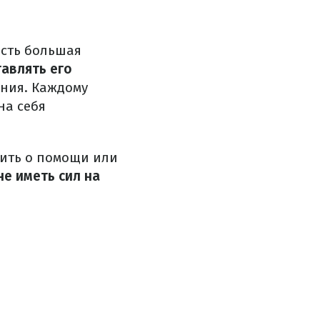
есть большая
тавлять его
ания.
Каждому
на себя
сить о помощи или
е иметь сил на