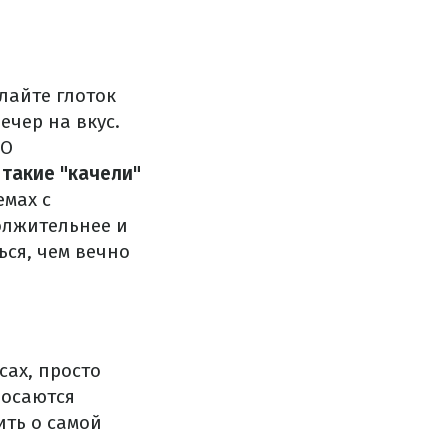
лайте глоток
ечер на вкус.
BO
 такие "качели"
емах с
должительнее и
ься, чем вечно
сах, просто
росаются
ить о самой