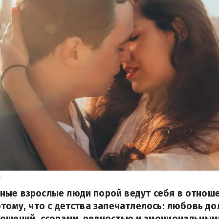
t
ные взрослые люди порой ведут себя в отноше
отому, что с детства запечатлелось: любовь д
ношений, ссорами, ревностью и эмоциональным