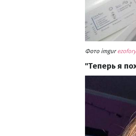
Фото imgur
ezofor
"Теперь я по