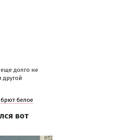
 еще долго не
м другой
 брют белое
лся вот