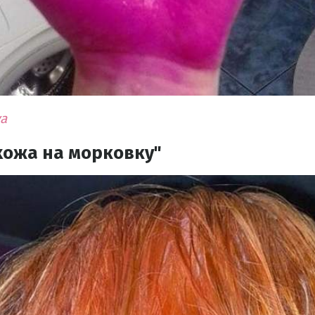
ya
хожа на морковку"