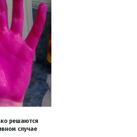
нько решаются
тивном случае