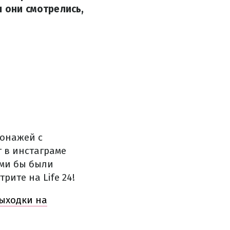
ы они смотрелись,
сонажей с
 в инстаграме
ими бы были
рите на Life 24!
выходки на