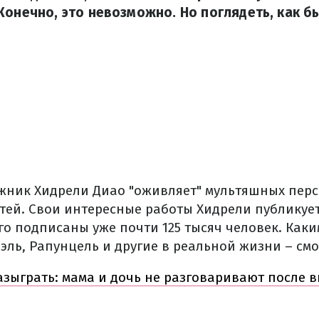
Конечно, это невозможно. Но поглядеть, как б
жник Хидрели Диао "оживляет" мультяшных пер
ей. Свои интересные работы Хидрели публикует
него подписаны уже почти 125 тысяч человек. Как
ль, Рапунцель и другие в реальной жизни – смот
азыграть: мама и дочь не разговаривают после 