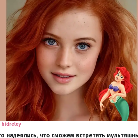
 hidreley
то надеялись, что сможем встретить мультяшны