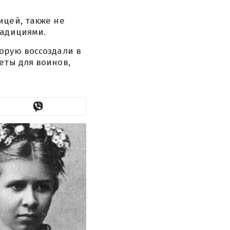
ицей, также не
радициями.
орую воссоздали в
еты для воинов,