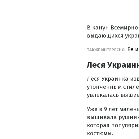
В канун Всемирн
выдающихся украи
Ее 
ТАКЖЕ ИНТЕРЕСНО
Леся Украин
Леся Украинка из
утонченным стиле
увлекалась вышив
Уже в 9 лет мале
вышивала рушник
которая популяри
костюмы.