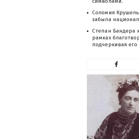
символами.
Соломия Крушельн
забыла национал
Степан Бандера 
рамках благотвор
подчеркивая его 