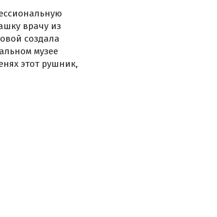
фессиональную
ашку врачу из
ровой создала
альном музее
нях этот рушник,