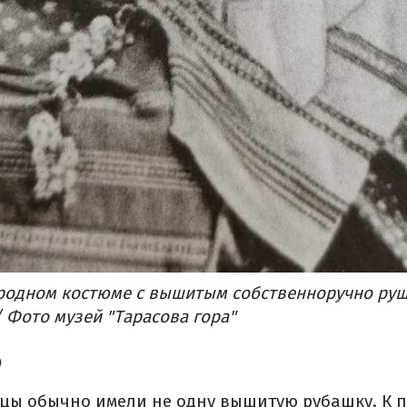
ародном костюме с вышитым собственноручно ру
 Фото музей "Тарасова гора"
о
цы обычно имели не одну вышитую рубашку. К п