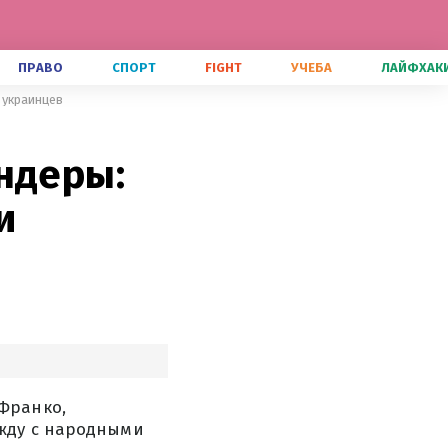
ПРАВО
СПОРТ
FIGHT
УЧЕБА
ЛАЙФХАК
 украинцев
ндеры:
и
Франко,
жду с народными