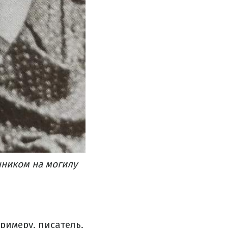
шником на могилу
римеру, писатель,