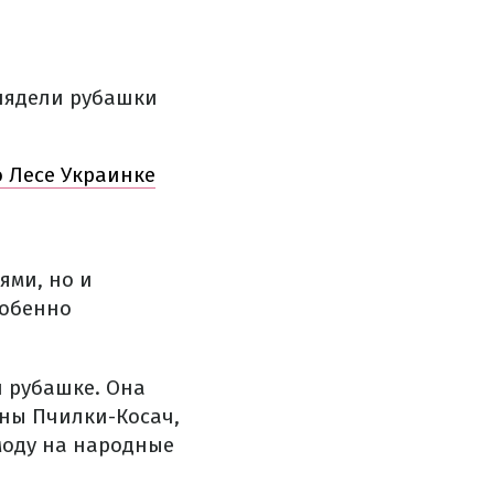
лядели рубашки
о Лесе Украинке
ями, но и
собенно
й рубашке. Она
ны Пчилки-Косач,
моду на народные