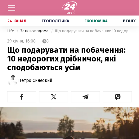
24 КАНАЛ
ГЕОПОЛІТИКА
ЕКОНОМІКА
БІЗНЕС
Life
Затишок вдома
Що подарувати на побачення: 10 недорогих дрібничок, які сподобаються усім
29 січня,
16:08
3
Що подарувати на побачення:
10 недорогих дрібничок, які
сподобаються усім
Петро Синєокий