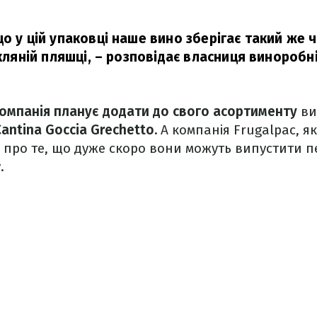
о у цій упаковці наше вино зберігає такий же ч
скляній пляшці, – розповідає власниця виноробні
омпанія планує додати до свого асортименту
ви
Cantina Goccia Grechetto.
А компанія Frugalpac, я
 про те, що дуже скоро вони можуть випустити 
.