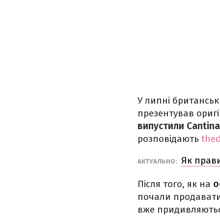
У липні британсь
презентував оригі
випустили Cantina
розповідають
thed
Як прав
АКТУАЛЬНО:
Після того, як на
о
почали продавати
вже придивляються