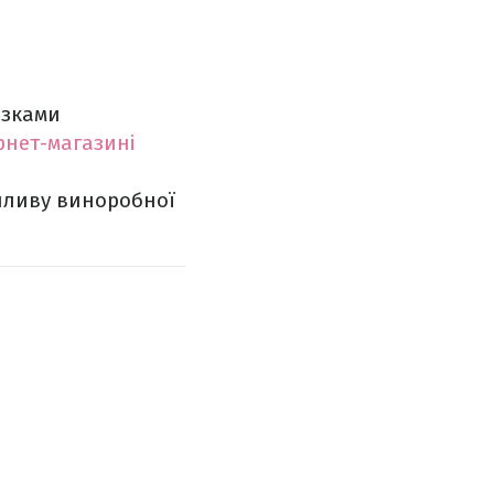
азками
рнет-магазині
пливу виноробної