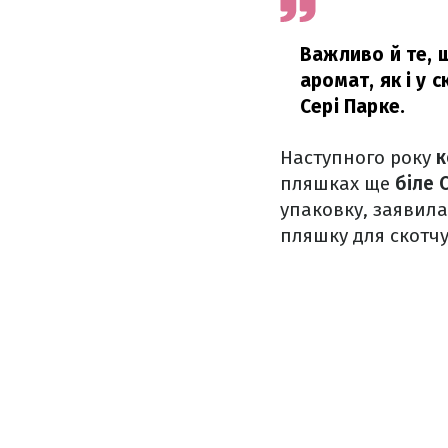
Важливо й те, щ
аромат, як і у 
Сері Парке.
Наступного року
к
пляшках ще
біле 
упаковку, заявила
пляшку для скотчу