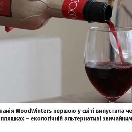
анія WoodWinters першою у світі випустила че
 пляшках – екологічній альтернативі звичайни