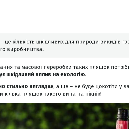
– це кількість шкідливих для природи викидів газ
ого виробництва.
ання та масової переробки таких пляшок потрібн
є шкідливий вплив на екологію.
но стильно виглядає
, а ще – не буде цокотіти у в
и кілька пляшок такого вина на пікнік!