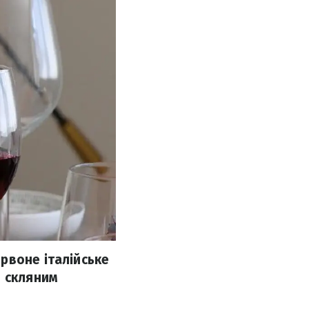
рвоне італійське
м скляним