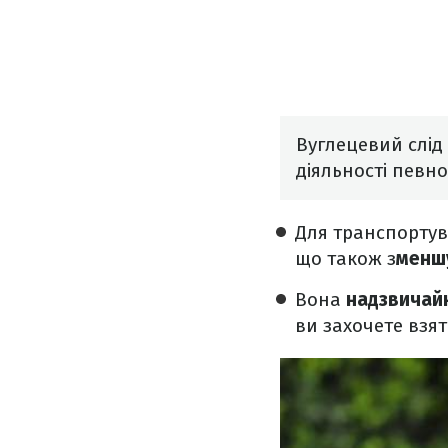
Вуглецевий слід 
діяльності певн
Для транспортув
що також з
меншу
Вона
надзвичай
ви захочете взят