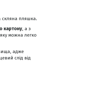
 а скляна пляшка.
о картону
, а з
 яку можна легко
вища, адже
цевий слід від