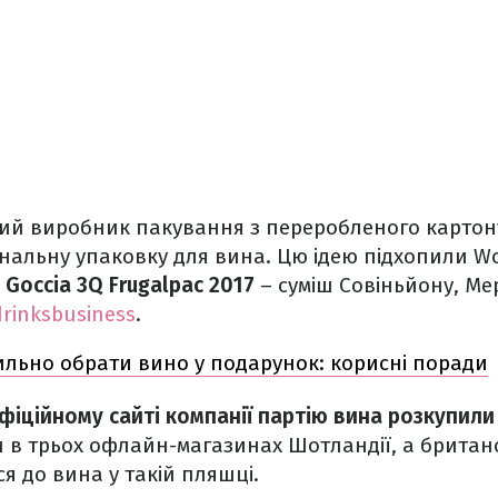
кий виробник пакування з переробленого картон
нальну упаковку для вина. Цю ідею підхопили Wo
 Goccia 3Q Frugalpac 2017
– суміш Совіньйону, Ме
rinksbusiness
.
ильно обрати вино у подарунок: корисні поради
фіційному сайті компанії партію вина розкупили 
 в трьох офлайн-магазинах Шотландії, а британ
 до вина у такій пляшці.