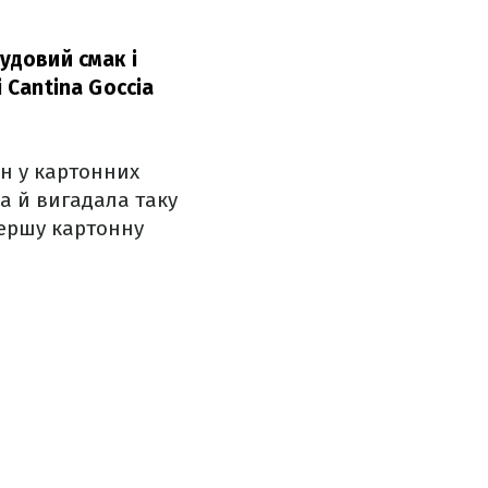
удовий смак і
 Cantina Goccia
н у картонних
ка й вигадала таку
першу картонну