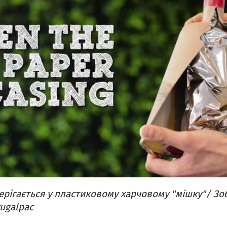
ерігається у пластиковому харчовому "мішку"/ З
rugalpac