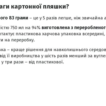
аги картонної пляшки?
ого 83 грами
– це у 5 разів легше, ніж звичайна
істю 750 мл на 94%
виготовлена з переробленог
тактує пластикова харчова упаковка всередині,
ти на переробку.
вка – краще рішення для навколишнього середо
від її виробництва у шість разів менший за вугле
 у три рази – від пластикової.