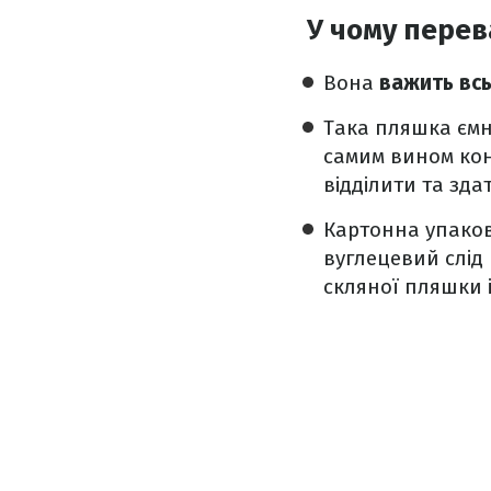
У чому перев
Вона
важить всь
Така пляшка ємн
самим вином кон
відділити та зда
Картонна упако
вуглецевий слід 
скляної пляшки і