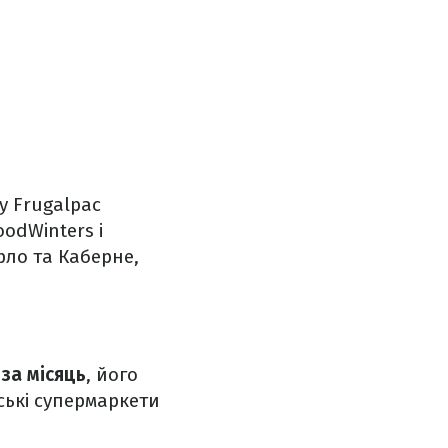
у Frugalpac
odWinters і
рло та Каберне,
за місяць
, його
ські супермаркети