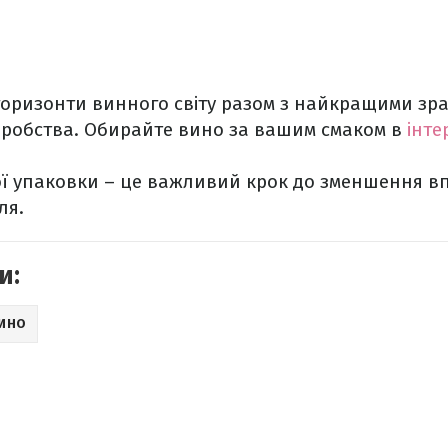
горизонти винного світу разом з найкращими зр
оробства. Обирайте вино за вашим смаком в
інте
ї упаковки – це важливий крок до зменшення в
ля.
и:
ИНО