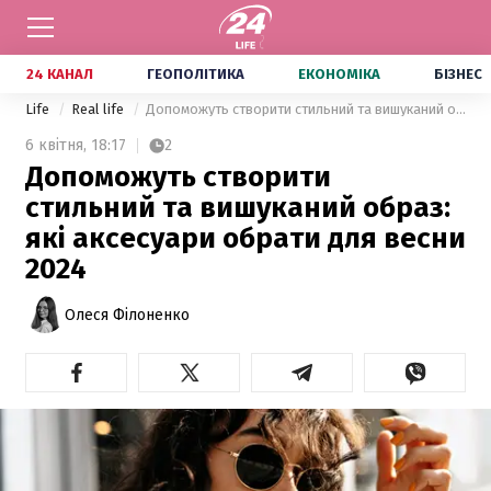
24 КАНАЛ
ГЕОПОЛІТИКА
ЕКОНОМІКА
БІЗНЕС
Life
Real life
Допоможуть створити стильний та вишуканий образ: які аксесуари обрати для весни 2024
6 квітня,
18:17
2
Допоможуть створити
стильний та вишуканий образ:
які аксесуари обрати для весни
2024
Олеся Філоненко