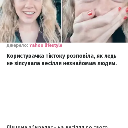
Джерело:
Yahoo lifestyle
Користувачка тіктоку розповіла, як ледь
не зіпсувала весілля незнайомим людям.
Дівчина збиралась на весілля до свого