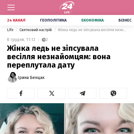
24 КАНАЛ
ГЕОПОЛІТИКА
ЕКОНОМІКА
БІЗНЕС
Life
Святковий настрій
Жінка ледь не зіпсувала весілля незнайомцям: вона переплутала дату
8 грудня,
11:12
2
Жінка ледь не зіпсувала
весілля незнайомцям: вона
переплутала дату
Ірина Бенцак