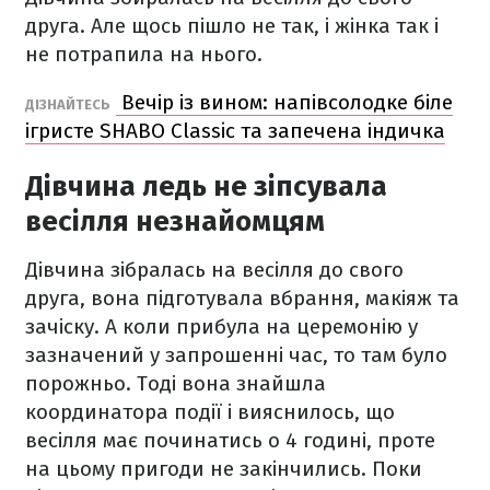
друга. Але щось пішло не так, і жінка так і
не потрапила на нього.
Вечір із вином: напівсолодке біле
ДІЗНАЙТЕСЬ
ігристе SHABO Classic та запечена індичка
Дівчина ледь не зіпсувала
весілля незнайомцям
Дівчина зібралась на весілля до свого
друга, вона підготувала вбрання, макіяж та
зачіску. А коли прибула на церемонію у
зазначений у запрошенні час, то там було
порожньо. Тоді вона знайшла
координатора події і вияснилось, що
весілля має починатись о 4 годині, проте
на цьому пригоди не закінчились. Поки