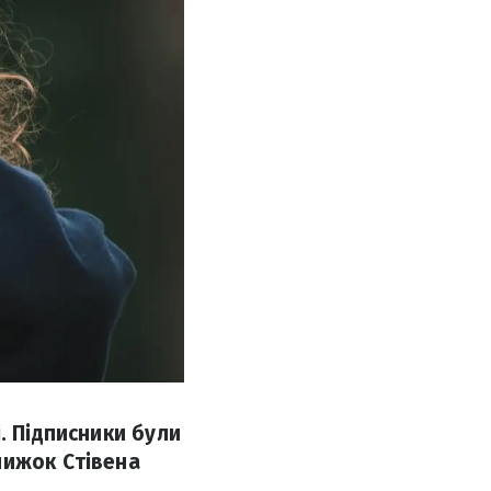
. Підписники були
нижок Стівена