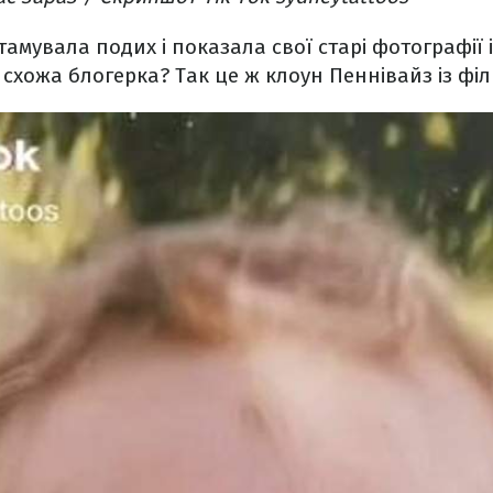
амувала подих і показала свої старі фотографії і
 схожа блогерка? Так це ж клоун Пеннівайз із філ