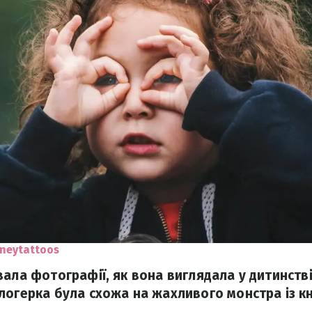
dneytattoos
вала фотографії, як вона виглядала у дитинстві
логерка була схожа на жахливого монстра із к