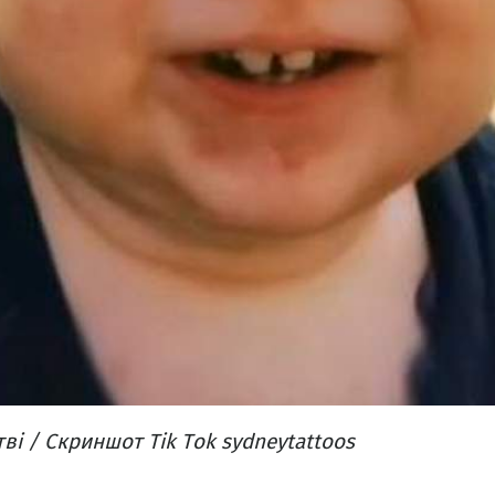
ві / Скриншот Tik Tok sydneytattoos