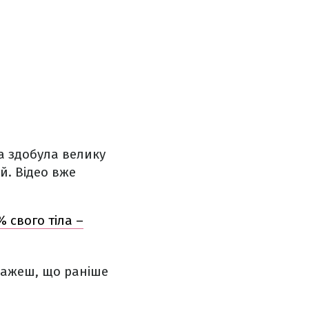
на здобула велику
й. Відео вже
 свого тіла –
скажеш, що раніше