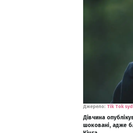
Джерело:
Tik Tok sy
Дівчина опубліку
шоковані, адже б
Кінга.