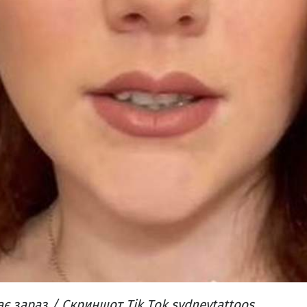
є зараз / Скриншот Tik Tok sydneytattoos