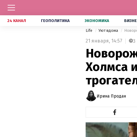
24 КАНАЛ
ГЕОПОЛИТИКА
ЭКОНОМИКА
БИЗНЕ
Life
Уют вдома
Новоро
21 января,
14:57
3
Новорож
Холмса 
трогате
Ирина Продан