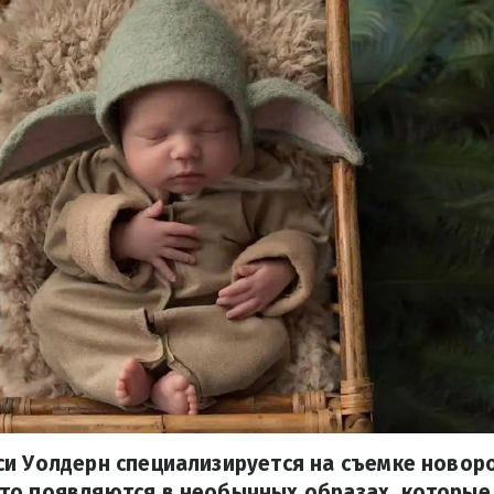
си Уолдерн специализируется на съемке новор
то появляются в необычных образах, которые