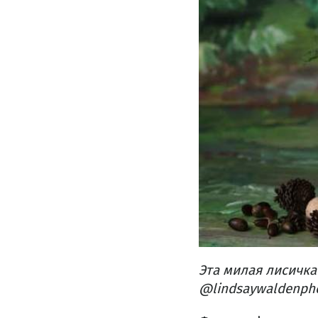
Эта милая лисичка
@lindsaywaldenph