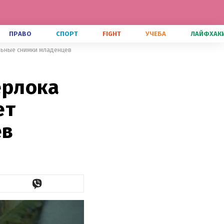
ПРАВО
СПОРТ
FIGHT
УЧЕБА
ЛАЙФХАК
льные снимки младенцев
ерлока
ет
ев