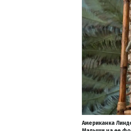
Американка Линд
Малыши на ее фо