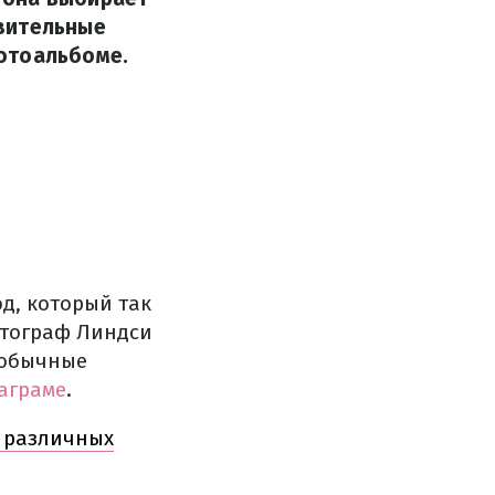
твительные
отоальбоме.
д, который так
Фотограф Линдси
необычные
аграме
.
а различных