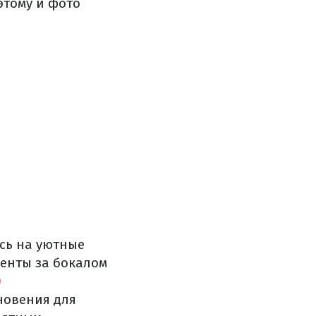
этому и фото
сь на уютные
енты за бокалом
O
новения для