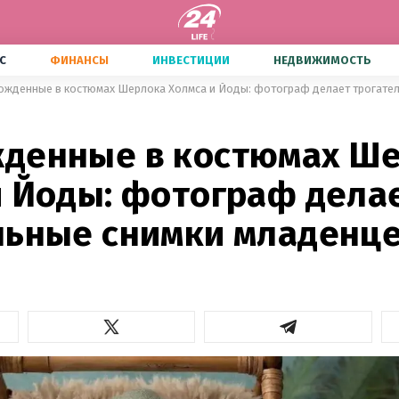
С
ФИНАНСЫ
ИНВЕСТИЦИИ
НЕДВИЖИМОСТЬ
жденные в костюмах Шерлока Холмса и Йоды: фотограф делает трогате
денные в костюмах Ш
и Йоды: фотограф дела
льные снимки младенц