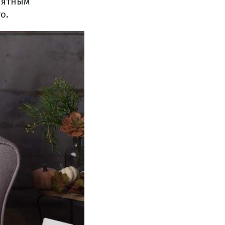
иятным
о.