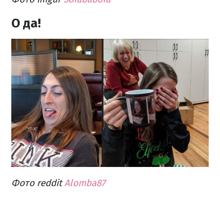
О да!
Фото reddit
Alomba87