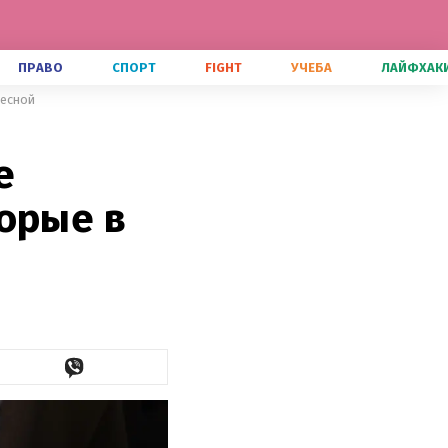
ПРАВО
СПОРТ
FIGHT
УЧЕБА
ЛАЙФХАК
весной
е
орые в