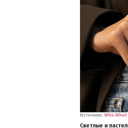
Источник:
Who What
Светлые и пастел