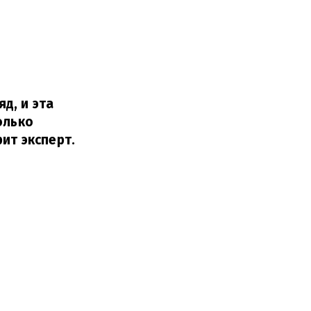
д, и эта
олько
ит эксперт.