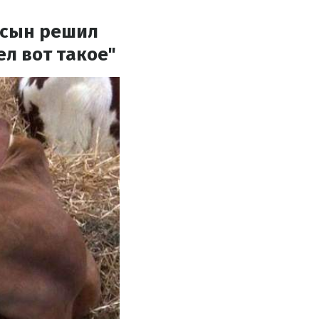
у сын решил
ел вот такое"