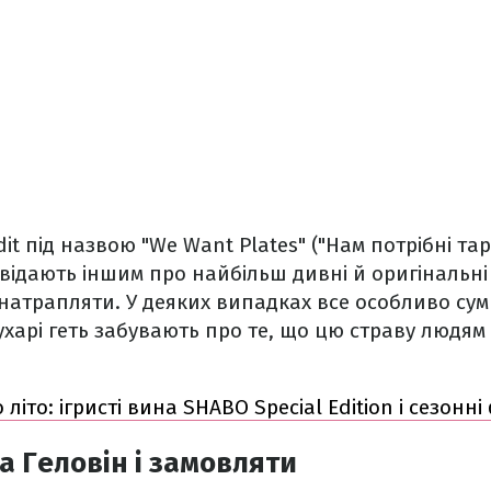
dit під назвою "We Want Plates" ("Нам потрібні тарі
відають іншим про найбільш дивні й оригінальні 
 натрапляти. У деяких випадках все особливо сум
ухарі геть забувають про те, що цю страву людям
літо: ігристі вина SHABO Special Edition і сезонні
а Геловін і замовляти