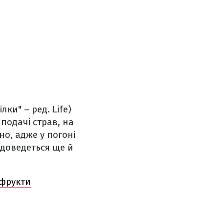
лки" – ред. Life)
подачі страв, на
но, адже у погоні
 доведеться ще й
 фрукти