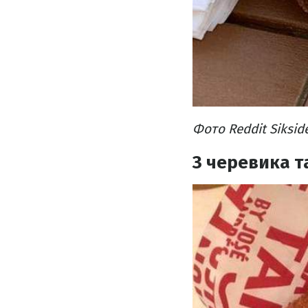
Фото Reddit Siksid
З черевика т