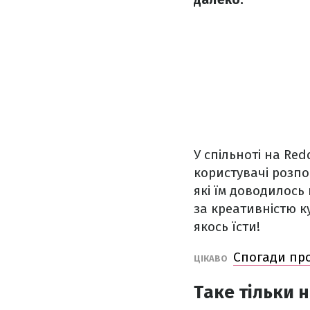
У спільноті на Red
користувачі розпо
які їм доводилось
за креативністю к
якось їсти!
Спогади про 
ЦІКАВО
Таке тільки н