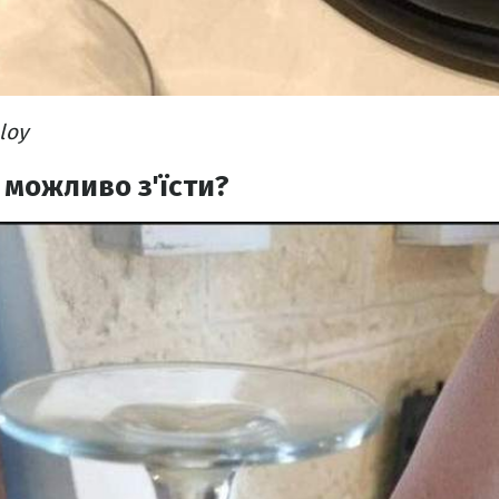
loy
 можливо з'їсти?