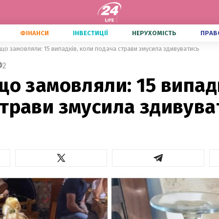
ФІНАНСИ
ІНВЕСТИЦІЇ
НЕРУХОМІСТЬ
ПРАВ
 що замовляли: 15 випадків, коли подача страви змусила здивуватись
2
що замовляли: 15 випад
страви змусила здивува